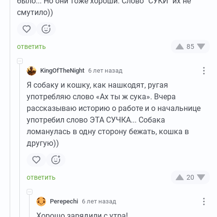
было... Но они тоже хороши. Слово "СУКИ" их не
смутило))
85
KingOfTheNight
6 лет назад
Я собаку и кошку, как нашкодят, ругая
употребляю слово «Ах ты ж сука». Вчера
рассказываю историю о работе и о начальнице
употребил слово ЭТА СУЧКА... Собака
ломанулась в одну сторону бежать, кошка в
другую))
20
Perepechi
6 лет назад
Хорошо зарядили с утра!