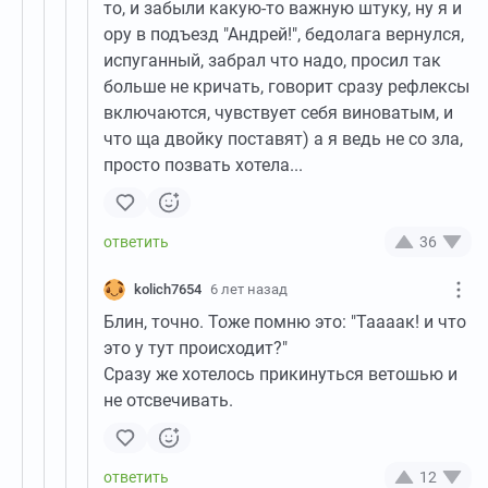
то, и забыли какую-то важную штуку, ну я и
ору в подъезд "Андрей!", бедолага вернулся,
испуганный, забрал что надо, просил так
больше не кричать, говорит сразу рефлексы
включаются, чувствует себя виноватым, и
что ща двойку поставят) а я ведь не со зла,
просто позвать хотела...
36
kolich7654
6 лет назад
Блин, точно. Тоже помню это: "Таааак! и что
это у тут происходит?"
Сразу же хотелось прикинуться ветошью и
не отсвечивать.
12