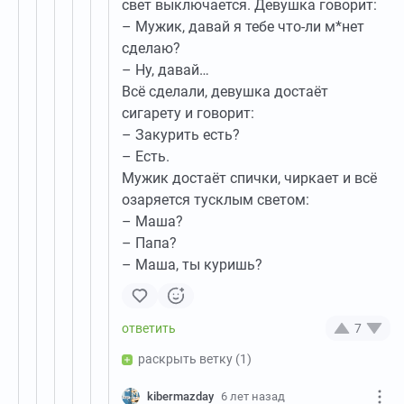
свет выключается. Девушка говорит:
– Мужик, давай я тебе что-ли м*нет
сделаю?
– Ну, давай…
Всё сделали, девушка достаёт
сигарету и говорит:
– Закурить есть?
– Есть.
Мужик достаёт спички, чиркает и всё
озаряется тусклым светом:
– Маша?
– Папа?
– Маша, ты куришь?
7
раскрыть ветку
(1)
kibermazday
6 лет назад