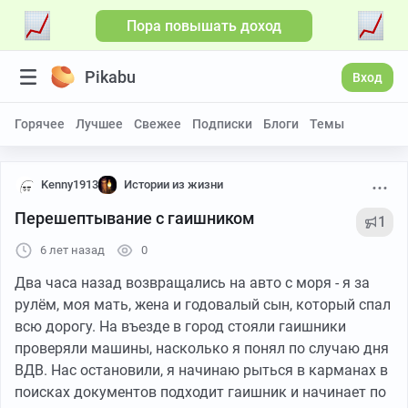
Пора повышать доход
Pikabu
Вход
Горячее
Лучшее
Свежее
Подписки
Блоги
Темы
Kenny1913
Истории из жизни
Перешептывание с гаишником
1
6 лет назад
0
Два часа назад возвращались на авто с моря - я за
рулём, моя мать, жена и годовалый сын, который спал
всю дорогу. На въезде в город стояли гаишники
проверяли машины, насколько я понял по случаю дня
ВДВ. Нас остановили, я начинаю рыться в карманах в
поисках документов подходит гаишник и начинает по