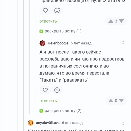
Правильно - вообще от нуля считать 🐧
3
раскрыть ветку
(1)
Helenboogie
6 лет назад
А я вот после такого сейчас
расхлебываю и читаю про подростков
в пограничных состояниях и вот
думаю, что во время перестала
"Такать" и "рааазкать"
0
раскрыть ветку
(2)
anyutav0lkova
6 лет назад