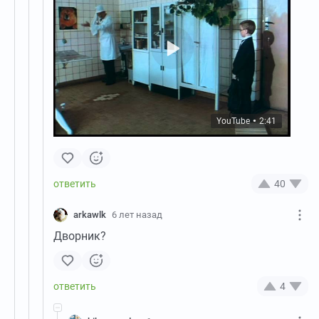
YouTube
2:41
●
40
arkawlk
6 лет назад
Дворник?
4