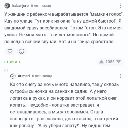
kabanjero
6 лет назад
У женщин с ребенком вырабатывается "мамкин голос".
Иду по улице. Тут крик из окна "а ну домой быстро!". Я
аж домой сразу засобирался. Потом "стоп. Это не моя
улица. Не моя мать. Та и лет мне много". Но домой
пошёл,на всякий случай. Вот и на гайца сработало.
1055
ar.mari
6 лет назад
Как-то снегу за ночь много навалило, тащу сквозь
сугробы сыночка на санках в садик. А у него
лопатка в руках, и он норовит этой лопаткой снег
копать. Неудобно - лопатка застревает, я
останавливаюсь, а мы ж торопимся. Стала
запрещать - раз сказала, два сказала, а на третий
как рявкну - "А ну убери лопату!" Ну видно тем