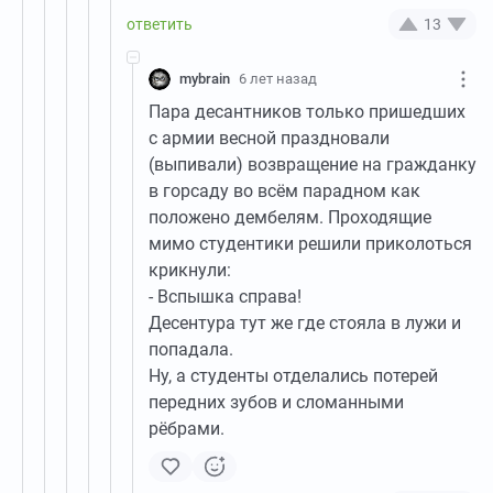
13
mybrain
6 лет назад
Пара десантников только пришедших
с армии весной праздновали
(выпивали) возвращение на гражданку
в горсаду во всём парадном как
положено дембелям. Проходящие
мимо студентики решили приколоться
крикнули:
- Вспышка справа!
Десентура тут же где стояла в лужи и
попадала.
Ну, а студенты отделались потерей
передних зубов и сломанными
рёбрами.