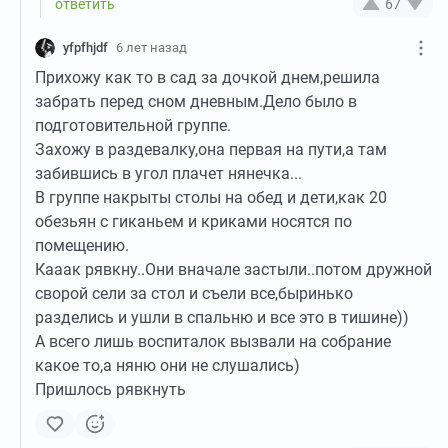
67
yfpfhjdf
6 лет назад
Прихожу как то в сад за дочкой днем,решила
забрать перед сном дневным.Дело было в
подготовительной группе.
Захожу в раздевалку,она первая на пути,а там
забившись в угол плачет нянечка...
В группе накрыты столы на обед и дети,как 20
обезьян с гиканьем и криками носятся по
помещению.
Кааак рявкну..Они вначале застыли..потом дружной
сворой сели за стол и съели все,быринько
разделись и ушли в спальню и все это в тишине))
А всего лишь воспиталок вызвали на собрание
какое то,а няню они не слушались)
Пришлось рявкнуть