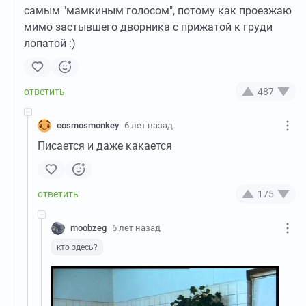
самым "мамкиным голосом", потому как проезжаю
мимо застывшего дворника с прижатой к груди
лопатой :)
487
cosmosmonkey
6 лет назад
Писается и даже какается
175
moobzeg
6 лет назад
кто здесь?