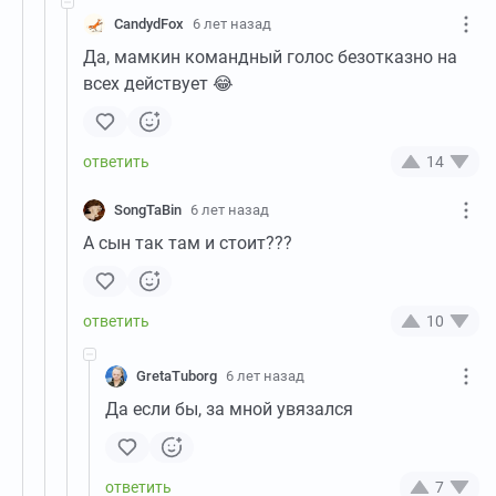
CandydFox
6 лет назад
Да, мамкин командный голос безотказно на
всех действует 😂
14
SongTaBin
6 лет назад
А сын так там и стоит???
10
GretaTuborg
6 лет назад
Да если бы, за мной увязался
7