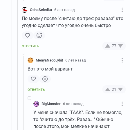
OdnaSeledka
6 лет назад
По моему после "считаю до трех: раааааз" кто
угодно сделает что угодно очень быстро
77
MenyaNadoLybit
6 лет назад
Вот это мой вариант
21
BigMonster
6 лет назад
У меня сначала "ТААК". Если не помогло,
то "считаю до трёх. Раааз.. " Обычно
после этого, мои мелкие начинают