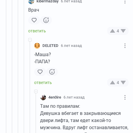
kibermazday
6 лет назад
Врач
4
DELETED
6 лет назад
-Маша?
-ПАПА?
4
4en0ire
6 лет назад
Там по правилам:
Девушка вбегает в закрывающиеся
двери лифта, там едет какой-то
мужчина. Вдруг лифт останавливается,