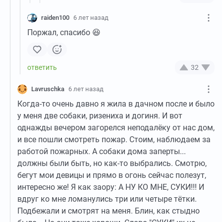
raiden100
6 лет назад
Поржал, спасибо 😆
32
Lavruschka
6 лет назад
Когда-то очень давно я жила в дачном после и было
у меня две собаки, ризениха и догиня. И вот
однажды вечером загорелся неподалëку от нас дом,
и все пошли смотреть пожар. Стоим, наблюдаем за
работой пожарных. А собаки дома заперты...
должны были быть, но как-то выбрались. Смотрю,
бегут мои девицы и прямо в огонь сейчас полезут,
интересно же! Я как заору: А НУ КО МНЕ, СУКИ!!! И
вдруг ко мне ломанулись три или четыре тëтки.
Подбежали и смотрят на меня. Блин, как стыдно