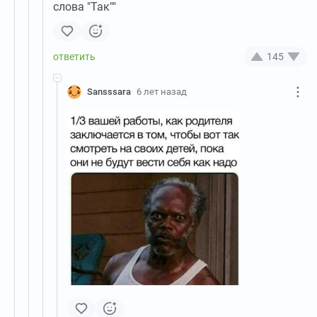
слова "Так""
145
Sansssara
6 лет назад