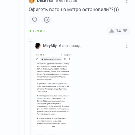
DELETED
6 лет назад
Офигеть вагон в метро остановили??)))
14
MiryMiy
6 лет назад