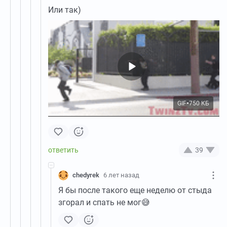
Или так)
GIF
750 КБ
●
39
chedyrek
6 лет назад
Я бы после такого еще неделю от стыда
згорал и спать не мог😅