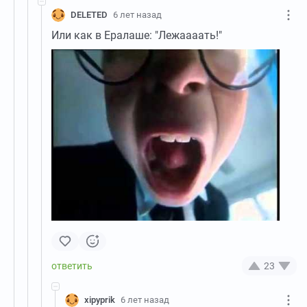
DELETED
6 лет назад
Или как в Ералаше: "Лежаааать!"
23
xipyprik
6 лет назад