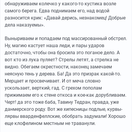
обнаруживаем колечко у какого-то кустика возле
самого берега. Едва поднимаем его, над водой
разносится крик: «Давай дерись, незнакомец! Добрые
дела наказуемы».
Выныриваем и попадаем под массированный обстрел.
Ну, магию кастует наша леди, и пары ударов
достаточно, чтобы она бросила это поганое дело. А
вот кто из лука пуляет? Стрелы летят, а стрелка не
видно. Обегаем окрестности, наконец замечаем
неясную тень у дерева. Ба! Да это призрак какой-то.
Мерцает и просвечивает. И от меча словно
ускользает, верткий, гад. С грехом пополам
прижимаем его к стене откоса и кое-как дорубливаем.
Черт! да это тоже баба, Тавину Тедран, правда, уже
данмерского роду. Вот же хипесницы подлые, курвы-
лярвы вварденфеллские, обобрать задумали! Хорошо
еще клофелином местным не траванули.