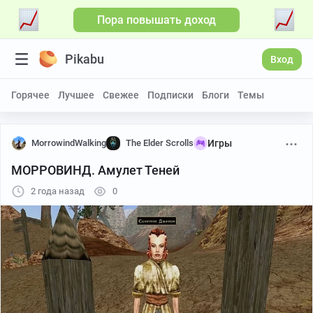
Пора повышать доход
Pikabu
Вход
Горячее
Лучшее
Свежее
Подписки
Блоги
Темы
MorrowindWalking
The Elder Scrolls
Игры
МОРРОВИНД. Амулет Теней
2 года назад
0