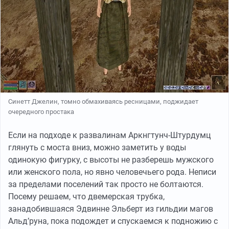
Синетт Джелин, томно обмахиваясь ресницами, поджидает
очередного простака
Если на подходе к развалинам Аркнгтунч-Штурдумц
глянуть с моста вниз, можно заметить у воды
одинокую фигурку, с высоты не разберешь мужского
или женского пола, но явно человечьего рода. Неписи
за пределами поселений так просто не болтаются.
Посему решаем, что двемерская трубка,
занадобившаяся Эдвинне Эльберт из гильдии магов
Альд’руна, пока подождет и спускаемся к подножию с