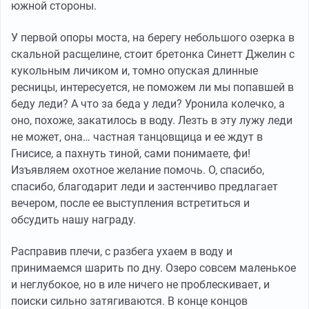
южной стороны.
У первой опоры моста, на берегу небольшого озерка в
скальной расщелине, стоит бретонка Синетт Джелин с
кукольным личиком и, томно опуская длинные
ресницы, интересуется, не поможем ли мы попавшей в
беду леди? А что за беда у леди? Уронила колечко, а
оно, похоже, закатилось в воду. Лезть в эту лужу леди
не может, она… частная танцовщица и ее ждут в
Гнисисе, а пахнуть тиной, сами понимаете, фи!
Изъявляем охотное желание помочь. О, спасибо,
спасибо, благодарит леди и застенчиво предлагает
вечером, после ее выступления встретиться и
обсудить нашу награду.
Расправив плечи, с разбега ухаем в воду и
принимаемся шарить по дну. Озеро совсем маленькое
и неглубокое, но в иле ничего не проблескивает, и
поиски сильно затягиваются. В конце концов