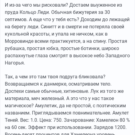
И из-за чего мы рисковали? Достаем выуженное из
пруда Кольцо Леди. Обычная бижутерия за 30
септимов. А еще что у тебя есть? Доходим до лежащей
на берегу леди. Синитт и в смерти не потеряла своей
кукольной красоты, и упала не ничком, как в
Морровинде всеми практикуется, а на спину. Простая
рубашка, простая юбка, простые ботинки, широко
распахнутые глаза смотрят в высокое небо Западного
Нагорья.
Так, а чем это там твоя подруга бликовала?
Возвращаемся к данмерке, осматриваем тело.
Доспехи самые обычные, хитиновые. Лук из того же
материала, меч железный. А это что у нас такое
магическое? Амулетик, да не простой, с поэтическим
названием. Приглядываемся повнимательнее. Амулет
Теней. Вес: 1.0. Цена: 750. Зачарование: Хамелеон 80 %
на 60 сек. Эффект при использовании. Зарядов 1200.
Восемьдесят процентов для Хамелеона уровень