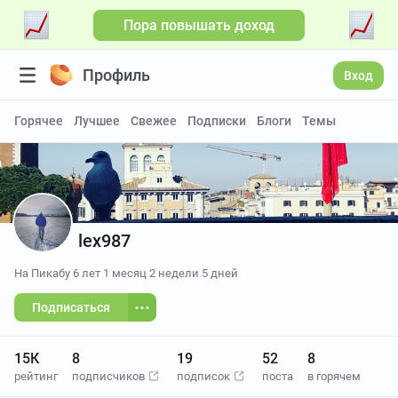
Пора повышать доход
Больше видео
Профиль
Вход
Горячее
Лучшее
Свежее
Подписки
Блоги
Темы
lex987
На Пикабу
6 лет 1 месяц 2 недели 5 дней
Подписаться
15К
8
19
52
8
рейтинг
подписчиков
подписок
поста
в горячем