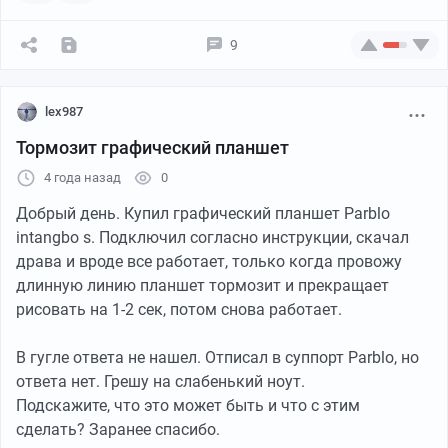
перебинтовываем. При первой возможности раненых
следует передать врачам.
9
Кстати, дыру в теле можно затыкать чем угодно.
Подойдут полиэтиленовые пакеты, сверху
перемотанные скотчем. Смысл здесь состоит в том,
lex987
чтобы избежать пневмоторакса. Чтобы не попал
Тормозит графический планшет
внутрь воздух. При ранении в грудь – это самое
опасное.
4 года назад
0
Добрый день. Купил графический планшет Parblo
4. Важность гигиены и преимущество пустого
intangbo s. Подключил согласно инструкции, скачал
желудка
драва и вроде все работает, только когда провожу
длинную линию планшет тормозит и прекращает
Хуже всего на войне (кроме постоянной угрозы
рисовать на 1-2 сек, потом снова работает.
смерти) даже не голод, а холод и антисанитария.
Именно они приводят к обморожению, нагноению,
В гугле ответа не нашел. Отписал в суппорт Parblo, но
воспалению, дизентерии, экземе, стрептодермии. При
ответа нет. Грешу на слабенький ноут.
малейшей возможности следует стирать белье, мыть
Подскажите, что это может быть и что с этим
руки, ноги, пах, под мышками, сушить обувь.
сделать? Заранее спасибо.