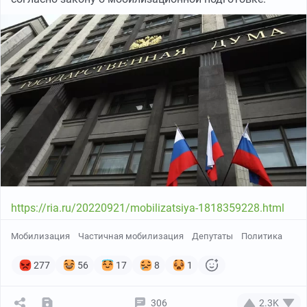
https://ria.ru/20220921/mobilizatsiya-1818359228.html
Мобилизация
Частичная мобилизация
Депутаты
Политика
277
56
17
8
1
306
2.3K