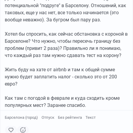
потенциальной "подруге" в Барселону. Отношений, как
самом деле «весишь», а не каким себя
таковых, еще у нас нет, все только начинается (это
представляешь. Как бы цинично это ни звучало –
вообще неважно). За бугром был пару раз.
война – безупречный проявитель и человеческих
добродетелей, и человеческой низости. Правда, очень
Хотел бы спросить, как сейчас обстановка с короной в
дорогой проявитель.
Барселоне? Что нужно, чтобы пересечь границу без
проблем (привит 2 раза)? Правильно ли я понимаю,
3. Парамедиком во время экстремальной ситуации
что каждый раз там нужно сдавать тест на корону?
не станешь
Жить буду на хате от airbnb и там к общей сумме
В экстремальной ситуации, под пулями, следует знать
нужно будет заплатить налог - сколько это от 200
следующее: если что-то оторвало, нужно уколоть
евро?
промедол и пережать жгутом. Если перебило артерию
или крупный сосуд, колем промедол и перетягиваем
Как там с погодой в феврале и куда сходить кроме
жгутом до максимума. Перетягивать нужно со всей
популярных мест? Заранее спасибо.
силой, пока не сможешь закручивать дальше, ведь
остановить кровотечение из бедренной артерии
Барселона (город)
Отпуск
Без рейтинга
Текст
крайне затруднительно. Если пробило грудь или
живот – снова колем промедол, затыкаем дыру и