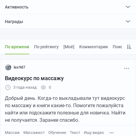
Активность
поставил
2360
плюсов и
1388
минусов
Награды
отредактировал
0
постов
проголосовал за
0
редактирований
По времени
По рейтингу
[моё]
Комментарии
Поиск
lex987
Видеокурс по массажу
3 года назад
0
Добрый день. Когда-то выкладывали тут видеокурс
по массажу и книги какие-то. Помогите пожалуйста
найти или подскажите полезные для новичка. Найти
не получается. Заранее спасибо.
Массаж
Массажист
Обучение
Текст
Ищу видео