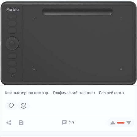
Насчет голода. На войне следует придерживаться
определенной аскезы. Например, есть два раза в день.
Пустой желудок имеет свои преимущества. Во-первых,
это минимизирует одну из главных бытовых проблем
на войне – поход на дальняк. Исправлять
естественные потребности в тяжелом бронежилете и с
автоматом на коленях – дело не из легких. Во-вторых,
можно нарваться на растяжку и остаться без ног. В-
третьих, при ранении в живот, когда желудок пуст,
будет меньше шанс перитонита.
5. Алкоголь; сигареты и носки – валюта войны
Компьютерная помощь
Графический планшет
Без рейтинга
Алкоголь на войне – абсолютное табу. Если
начинается попойка – уходи оттуда прочь и подальше.
К добру это не приведет.
29
Сигареты, спички, носки, солярка и водка – главная
валюта войны. Даже если не куришь, припаси