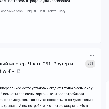
кс с Постгресом и графана для красивостей.
 оболочка bash
Ubiquiti
Unifi
Текст
0day
ый мастер. Часть 251. Роутер и
1
wi-fi»
иверсальное место установки сгодится только если она у
ой комнаты или стены картонные. И все потребители
я, к примеру, если так роутер повесить, то он будет только
накрывать. А все потребители от него окажутся либо в