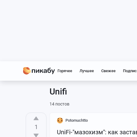
Горячее
Лучшее
Свежее
Подпис
Unifi
14 постов
Potomuchtto
1
UniFi-"мазохизм": как заст