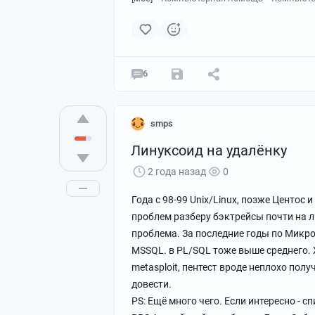
6
smps
Линуксоид на удалёнку
2 года назад
0
Года с 98-99 Unix/Linux, позже Центос 
проблем разберу бэктрейсы почти на л
проблема. За последние годы по Микрот
MSSQL. в PL/SQL тоже выше среднего. 
metasploit, пентест вроде неплохо пол
довести.
PS: Ещё много чего. Если интересно - с