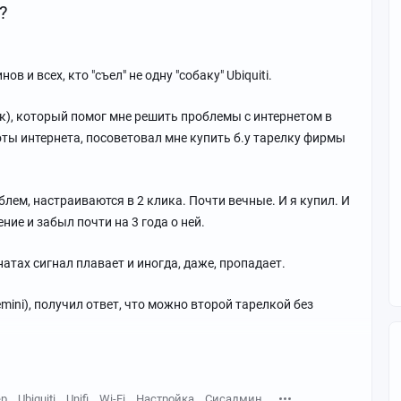
?
в и всех, кто "съел" не одну "собаку" Ubiquiti.
к), который помог мне решить проблемы с интернетом в
ты интернета, посоветовал мне купить б.у тарелку фирмы
лем, настраиваются в 2 клика. Почти вечные. И я купил. И
ние и забыл почти на 3 года о ней.
атах сигнал плавает и иногда, даже, пропадает.
mini), получил ответ, что можно второй тарелкой без
ер
Ubiquiti
Unifi
Wi-Fi
Настройка
Сисадмин