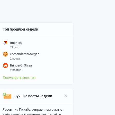
Топ прошлой недели
truekpru
71 пост
comandanteMorgan
2 поста
BringerOfShiza
9 постов
Посмотреть весь топ
Лучшие посты недели
Рассылка Пикабу: отправляем самые
🔥
рейтинговые материалы за 7 дней