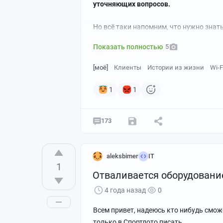
уточняющих вопросов.
Но всё таки напомним, что нужно знать 
Показать полностью
5
[моё]
Клиенты
Истории из жизни
Wi-F
1
1
173
aleksbimer
IT
1
Отваливается оборудование
4 года назад
0
Всем привет, надеюсь кто нибудь смож
только в Спортлото писать.