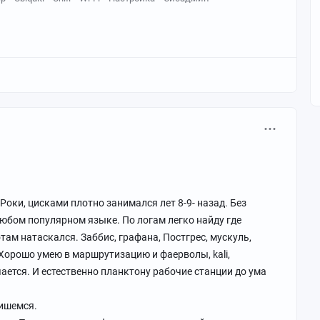
и Роки, цисками плотно занимался лет 8-9- назад. Без
юбом популярном языке. По логам легко найду где
ам натаскался. Заббис, графана, Постгрес, мускуль,
Хорошо умею в маршрутизацию и фаерволы, kali,
учается. И естественно планктону рабочие станции до ума
пишемся.