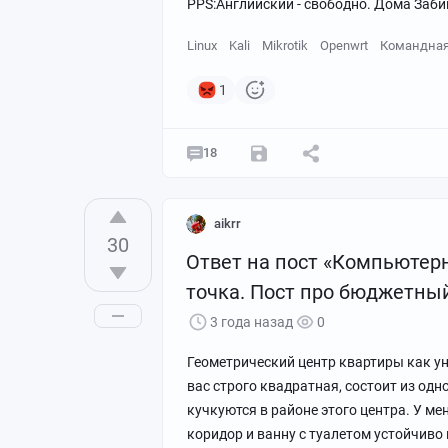
PPS:Английский - свободно. Дома Заби
Linux
Kali
Mikrotik
Openwrt
Командная
1
18
aikrr
30
Ответ на пост «Компьютерн
точка. Пост про бюджетный 
3 года назад
0
Геометрический центр квартиры как ун
вас строго квадратная, состоит из одн
кучкуются в районе этого центра. У мен
коридор и ванну с туалетом устойчиво 