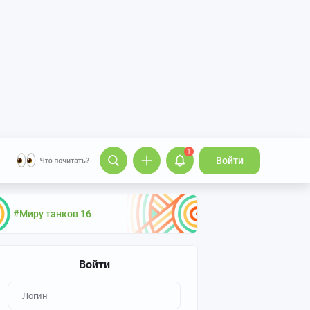
1
Войти
#Миру танков 16
Войти