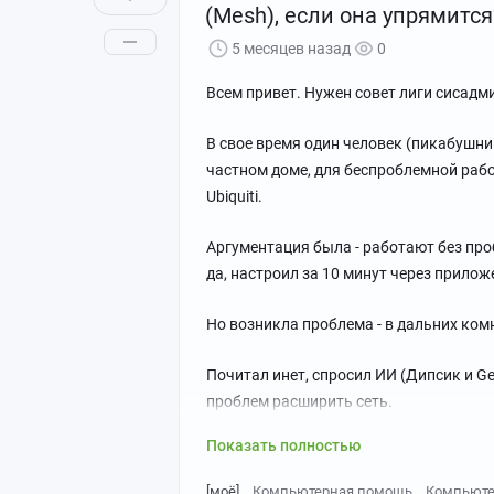
(Mesh), если она упрямится
5 месяцев назад
0
Всем привет. Нужен совет лиги сисадмино
В свое время один человек (пикабушни
частном доме, для беспроблемной рабо
Ubiquiti.
Аргументация была - работают без проб
да, настроил за 10 минут через приложе
Но возникла проблема - в дальних комн
Почитал инет, спросил ИИ (Дипсик и Ge
проблем расширить сеть.
Показать полностью
[моё]
Компьютерная помощь
Компьют