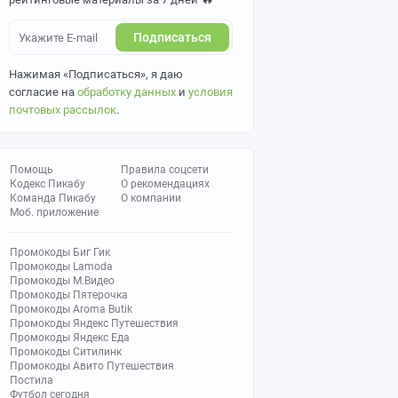
Подписаться
Нажимая «Подписаться», я даю
согласие на
обработку данных
и
условия
почтовых рассылок
.
Помощь
Правила соцсети
Кодекс Пикабу
О рекомендациях
Команда Пикабу
О компании
Моб. приложение
Промокоды Биг Гик
Промокоды Lamoda
Промокоды М.Видео
Промокоды Пятерочка
Промокоды Aroma Butik
Промокоды Яндекс Путешествия
Промокоды Яндекс Еда
Промокоды Ситилинк
Промокоды Авито Путешествия
Постила
Футбол сегодня