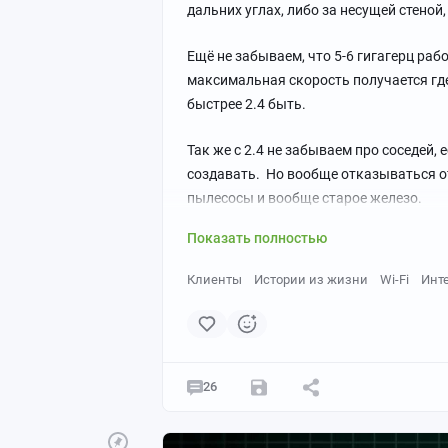
дальних углах, либо за несущей стеной,
Ещё не забываем, что 5-6 гигагерц раб
максимальная скорость получается где-
быстрее 2.4 быть.
Так же с 2.4 не забываем про соседей, 
создавать. Но вообще отказываться от
пылесосы и вообще старое железо.
Показать полностью
Клиенты
Истории из жизни
Wi-Fi
Инт
26