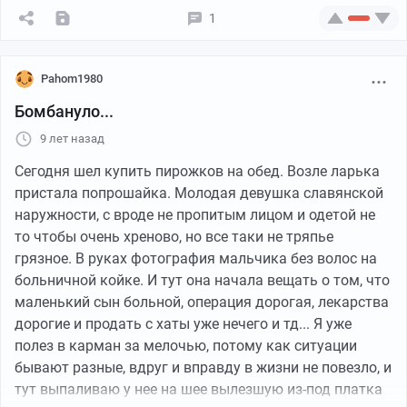
- Да ты [вырезано цензурой], - орал и трясся в
1
бешенстве мужик, - смотреть надо, какого [вырезано
цензурой] ты вообще начал выезжать? Видишь же,
Pahom1980
что заблокирована твоя машина, хрен ли ты полез
выезжать? Ты же мог поцарапать машину мою!!
Бомбануло...
- Не не поцарапал же! - начал я закипать, - выехал же
9 лет назад
нормально! Всё в порядке!
- Да ни [вырезано цензурой] не в порядке! Да ты
Сегодня шел купить пирожков на обед. Возле ларька
знаешь кто я? Да от меня зависит, будет ли твоя жена
пристала попрошайка. Молодая девушка славянской
жить или нет!!! Я решаю, проснётся ли завтра твой
наружности, с вроде не пропитым лицом и одетой не
ребёнок или нет!!! Я здесь контролирую жизнь, я!!!
то чтобы очень хреново, но все таки не тряпье
грязное. В руках фотография мальчика без волос на
...
больничной койке. И тут она начала вещать о том, что
маленький сын больной, операция дорогая, лекарства
Сказать, что я офигел от этих его слов - ничего не
дорогие и продать с хаты уже нечего и тд... Я уже
сказать. Тёща, слышавшая всё это через телефон, чуть
полез в карман за мелочью, потому как ситуации
инфаркт не схватила.
бывают разные, вдруг и вправду в жизни не повезло, и
Мужик ещё поорал, попинал мне дверь, попробовал
тут выпаливаю у нее на шее вылезшую из-под платка