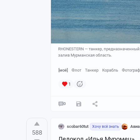
RHONESTERN — танкер, предназначенный д
залив Мурманская область.
[моё]
Флот
Танкер
Корабль
Фотогра
1
0
scobar60tut
Авиа
Хочу всё знать
588
Ледокол «Илья Муромец»