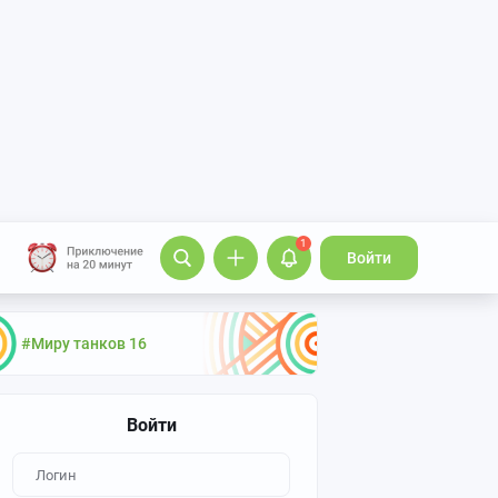
1
Войти
#Миру танков 16
Войти