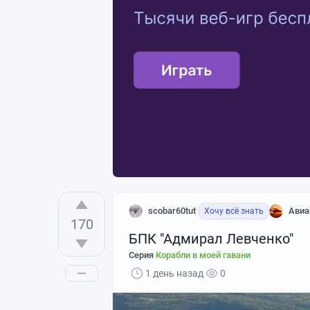
scobar60tut
Авиа
Хочу всё знать
170
БПК "Адмирал Левченко"
Серия
Корабли в моей гавани
1 день назад
0