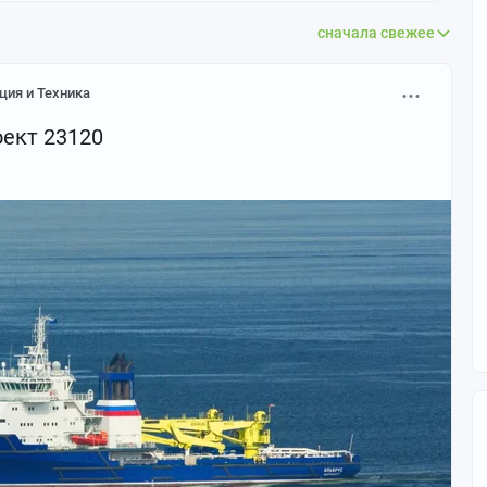
сначала свежее
ция и Техника
ект 23120