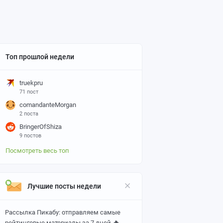
Топ прошлой недели
truekpru
71 пост
comandanteMorgan
2 поста
BringerOfShiza
9 постов
Посмотреть весь топ
Лучшие посты недели
Рассылка Пикабу: отправляем самые
🔥
рейтинговые материалы за 7 дней