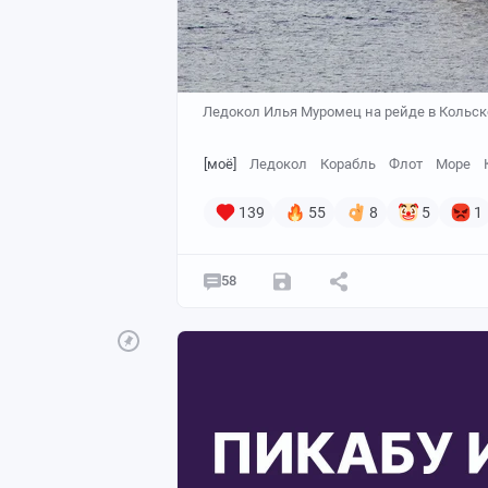
Ледокол Илья Муромец на рейде в Кольско
[моё]
Ледокол
Корабль
Флот
Море
139
55
8
5
1
58