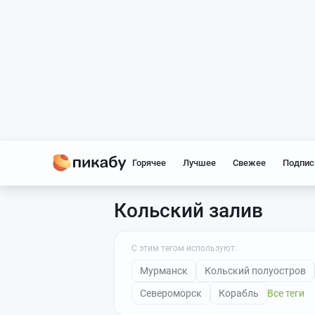
Горячее
Лучшее
Свежее
Подпис
Кольский залив
С этим тегом используют:
Мурманск
Кольский полуостров
Североморск
Корабль
Все теги