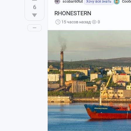
scobar60tut
Сооб
Хочу всё знать
6
RHONESTERN
15 часов назад
0