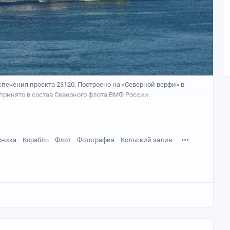
спечения проекта 23120. Построено на «Северной верфи» в
а принято в состав Северного флота ВМФ России.
хника
Корабль
Флот
Фотография
Кольский залив