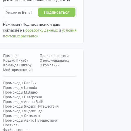
Подписаться
Нажимая «Подписаться», я даю
согласие на
обработку данных
и
условия
почтовых рассылок
.
Помощь
Правила соцсети
Кодекс Пикабу
О рекомендациях
Команда Пикабу
О компании
Моб. приложение
Промокоды Биг Гик
Промокоды Lamoda
Промокоды М.Видео
Промокоды Пятерочка
Промокоды Aroma Butik
Промокоды Яндекс Путешествия
Промокоды Яндекс Еда
Промокоды Ситилинк
Промокоды Авито Путешествия
Постила
Футбол сегодня