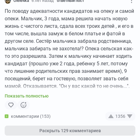
Olele4ka
6 лет назад
ответный пост
По поводу адекватности кандидатов на опеку и самой
опеки. Мальчик, 3 года, мама решила начать новую
жизнь с чистого листа, сдала всех троих детей , и его в
том числе, вышла замуж в белом платье и фатой в
другом селе. Сестёр мальчика забрала родственница,
мальчика забирать не захотела!? Опека сельская как-
то это разрешила. Затем к мальчику начинает ходить
кандидат (прошло уже 2 года, ребенку 5 лет, потому
что лишение родительских прав занимает время), 9
посещений, берет на гостевую, позволяет звать себя
мамой. Отказывается. "Он у вас какой то не очень...".
Приходит второй кандидат. Ходит, берет на гостевую.
Показать полностью
Затем, из опрсов оказывается, что ребенка клали в
общую кровать, кормили только макаронами (хотя
забирали все продукты с собой, по закону), из общения
комментарии (153)
1356
с кандидатами - играл в телефон. Отказ уже от нашей
стороны. Приходит третий кандидат, с целью
Раскрыть
129 комментариев
усыновления. Все хорошо, документы оформлены,