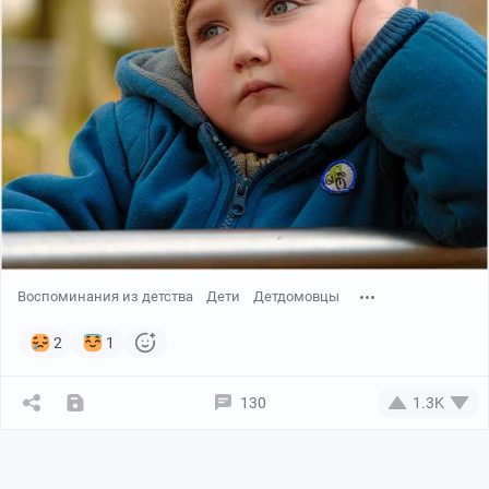
Воспоминания из детства
Дети
Детдомовцы
2
1
130
1.3K