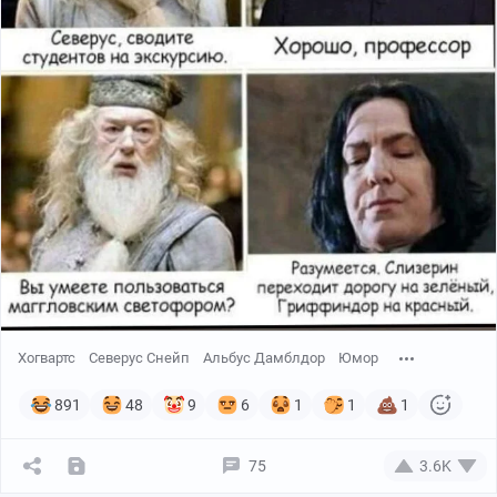
Хогвартс
Северус Снейп
Альбус Дамблдор
Юмор
891
48
9
6
1
1
1
75
3.6K