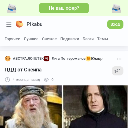
Не ваш офер?
Pikabu
Вход
Горячее
Лучшее
Свежее
Подписки
Блоги
Темы
ABCTPAJIOIIUTEK
Лига Поттероманов
Юмор
ПДД от Снейпа
1
4 месяца назад
0