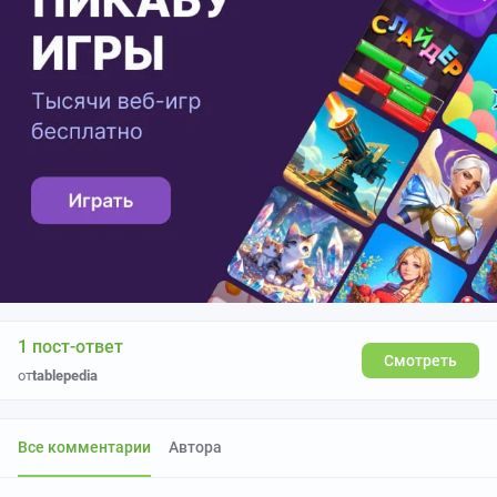
1 пост-ответ
Смотреть
от
tablepedia
Все комментарии
Автора