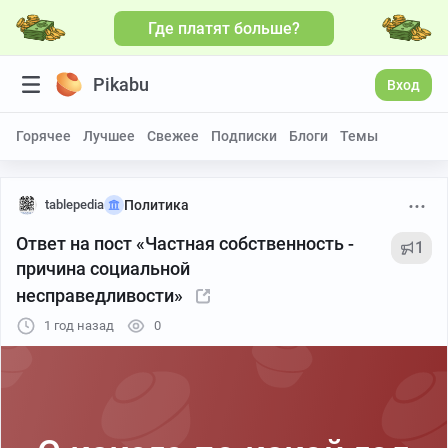
Где платят больше?
Pikabu
Вход
Горячее
Лучшее
Свежее
Подписки
Блоги
Темы
tablepedia
Политика
Ответ на пост «Частная собственность -
1
причина социальной
несправедливости»
1 год назад
0