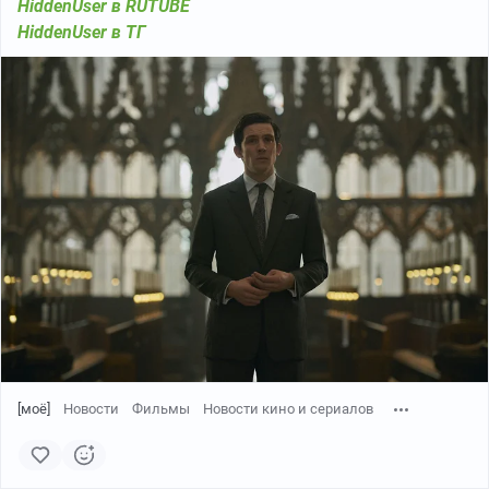
HiddenUser в RUTUBE
HiddenUser в ТГ
[моё]
Новости
Фильмы
Новости кино и сериалов