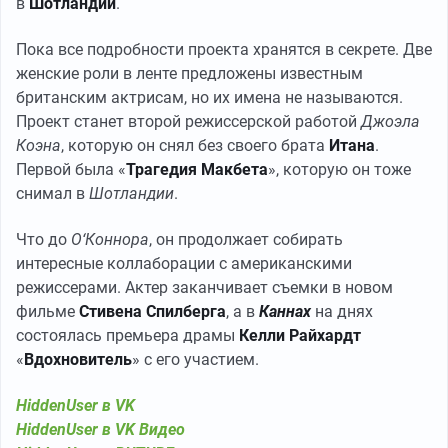
в
Шотландии
.
Пока все подробности проекта хранятся в секрете. Две
женские роли в ленте предложены известным
британским актрисам, но их имена не называются.
Проект станет второй режиссерской работой
Джоэла
Коэна
, которую он снял без своего брата
Итана
.
Первой была «
Трагедия Макбета
», которую он тоже
снимал в
Шотландии
.
Что до
О‘Коннора
, он продолжает собирать
интересные коллаборации с американскими
режиссерами. Актер заканчивает съемки в новом
фильме
Стивена Спилберга
, а в
Каннах
на днях
состоялась премьера драмы
Келли Райхардт
«
Вдохновитель
» с его участием.
HiddenUser в VK
HiddenUser в VK Видео