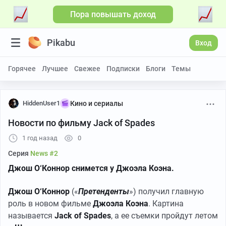
Пора повышать доход
Pikabu
Вход
Горячее
Лучшее
Свежее
Подписки
Блоги
Темы
HiddenUser1
Кино и сериалы
Новости по фильму Jack of Spades
1 год назад
0
Серия
News #2
Джош О‘Коннор снимется у Джоэла Коэна.
Джош О‘Коннор
(«
Претенденты
») получил главную
роль в новом фильме
Джоэла Коэна
. Картина
называется
Jack of Spades
, а ее съемки пройдут летом