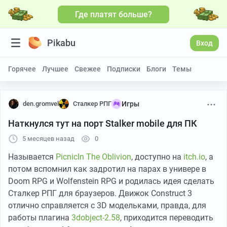
Где платят больше?
Больше видео
Pikabu
Вход
Горячее
Лучшее
Свежее
Подписки
Блоги
Темы
den.gromvel
Сталкер РПГ
Игры
Наткнулся тут на порт Stalker mobile для ПК
5 месяцев назад
0
Называется
PicnicIn The Oblivion
, доступно на
itch.io
, а
потом вспомнил как задротил на парах в универе в
Doom RPG и Wolfenstein RPG и родилась идея сделать
Сталкер РПГ для браузеров. Движок Construct 3
отлично справляется с 3D модельками, правда, для
работы плагина
3dobject-2.58
, приходится переводить