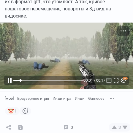
их в формат gltf, что утомляет. А так, кривое
пошаговое перемещение, повороты и 3д вид на
видосике.
00:01 / 00:17
[моё]
Браузерные игры
Инди игра
Инди
Gamedev
1
0
3