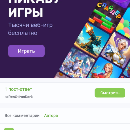
1 пост-ответ
Смотреть
от
RenOtiranDark
Все комментарии
Автора