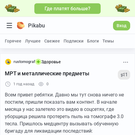
Где платят больше?
Больше видео
Pikabu
Вход
Горячее
Лучшее
Свежее
Подписки
Блоги
Темы
rustomograf
Здоровье
МРТ и металлические предметы
1
1 год назад
0
Всем привет ребятки. Давно мы тут снова ничего не
постили, пришли показать вам контент. В начале
месяца у нас залетело это видео в соцсетях, где
уборщица решила протереть пыль на томографе 3.0
тесла. Пришлось медцентру вызывать обученную
бригаду для ликвидации последствий: