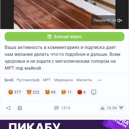
Пикабу
01:30
●
Больше видео
Ваша активность в комментариях и подписка дает
нам желание делать что-то подобное и дальше. Всем
здоровья и не ходите с металлическим топором на
МРТ под майкой.
[моё]
Рустомограф
МРТ
Медицина
Магниты
377
222
69
11
4
1515
18.9K