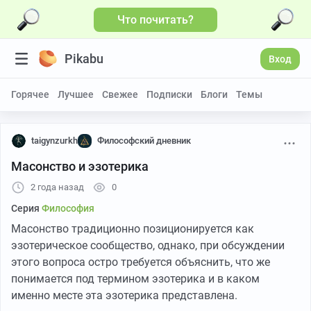
Что почитать?
Pikabu
Вход
Горячее
Лучшее
Свежее
Подписки
Блоги
Темы
taigynzurkh
Философский дневник
Масонство и эзотерика
2 года назад
0
Серия
Философия
Масонство традиционно позиционируется как
эзотерическое сообщество, однако, при обсуждении
этого вопроса остро требуется объяснить, что же
понимается под термином эзотерика и в каком
именно месте эта эзотерика представлена.