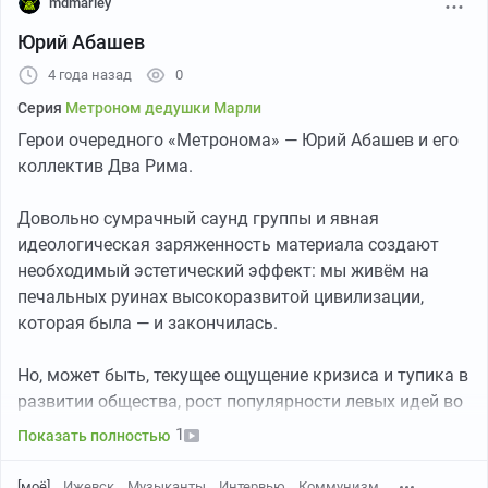
mdmarley
Юрий Абашев
4 года назад
0
Серия
Метроном дедушки Марли
Герои очередного «Метронома» — Юрий Абашев и его
коллектив Два Рима.
YouTube
53:16
●
Довольно сумрачный саунд группы и явная
идеологическая заряженность материала создают
необходимый эстетический эффект: мы живём на
печальных руинах высокоразвитой цивилизации,
которая была — и закончилась.
Но, может быть, текущее ощущение кризиса и тупика в
развитии общества, рост популярности левых идей во
всем мире сообщают нам о том, что скоро придёт
1
Показать полностью
время строить следующий город солнца.
[моё]
Ижевск
Музыканты
Интервью
Коммунизм