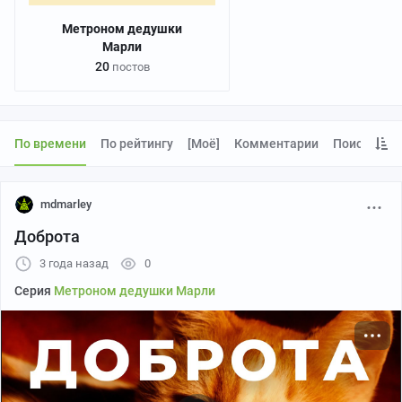
Метроном дедушки
Марли
20
постов
По времени
По рейтингу
[моё]
Комментарии
Поиск
mdmarley
Доброта
3 года назад
0
Серия
Метроном дедушки Марли