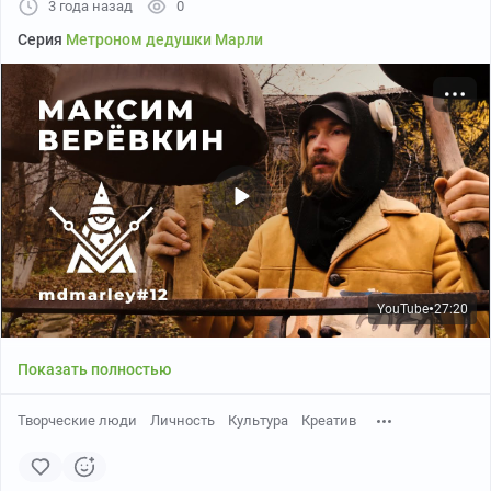
3 года назад
0
Серия
Метроном дедушки Марли
И котик!
YouTube
27:20
●
Показать полностью
Трудно ограничить определением «художник» или
«музыкант» или даже «повар» такого человека, как
Творческие люди
Личность
Культура
Креатив
Максим Верёвкин
— несмотря на то, что в нём
присутствуют все эти ипостаси.