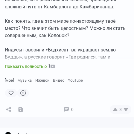
сложный путь от Камбарлога до Камбариканца.
Как понять, где в этом мире по-настоящему твоё
место? Что значит быть целостным? Можно ли стать
YouTube
24:21
●
совершенным, как Колобок?
Индусы говорили «Бодхисаттва украшает землю
Будды», а русские говорят «Где родился, там и
пригодился». Звучит, как разные вещи, а на самом
1
Показать полностью
деле, речь идёт об одном — людях, подобных
ЮЮЮричу.
[моё]
Музыка
Ижевск
Видео
YouTube
Слушайте ЮЮЮрича! Хоть человек родился и вырос не
здесь, его любовь к нашим краям — огромная и
абсолютно искренняя, и, как всё искреннее, украшает
0
3
Удмуртию и меняет её к лучшему.