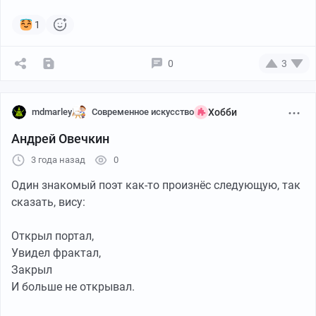
Дизайн:
Дмитрий Барабанов
,
Александр Дрожжин
.
1
Отдельное спасибо
кулинарной студии «Вилка»
.
0
3
mdmarley
Современное искусство
Хобби
Андрей Овечкин
3 года назад
0
Один знакомый поэт как-то произнёс следующую, так
сказать, вису:
Открыл портал,
Увидел фрактал,
Закрыл
И больше не открывал.