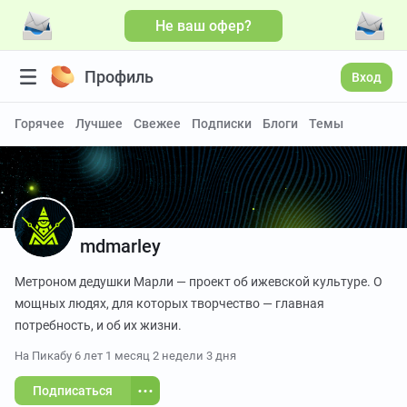
Не ваш офер?
Больше видео
Профиль
Вход
Горячее
Лучшее
Свежее
Подписки
Блоги
Темы
mdmarley
Метроном дедушки Марли — проект об ижевской культуре. О
мощных людях, для которых творчество — главная
потребность, и об их жизни.
На Пикабу
6 лет 1 месяц 2 недели 3 дня
Подписаться