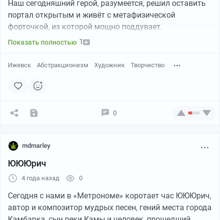
Наш сегодняшний герой, разумеется, решил оставить
портал открытым и живёт с метафизической
форточкой, из которой мощно поддувает.
1
Показать полностью
А иначе никак, если ты — визионер, астральный
путешественник, художник-биоабстракционист и,
Ижевск
Абстракционизм
Художник
Творчество
может быть, живущий рядом с нами подлинный
удмуртский гений.
Андрей Овечкин / Иллюминарий, нашедший в
0
искусстве и источник чистой радости, и могущество,
позволяющее творить целые миры — о творчестве,
пути и своём восприятии мира.
mdmarley
ЮЮЮрич
4 года назад
0
Сегодня с нами в «Метрономе» коротает час ЮЮЮрич,
автор и композитор мудрых песен, гений места города
Камбарка, сын реки Камы и человек, прошедший