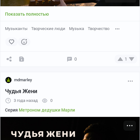
Показать полностью
Музыканты
Творческие люди
Музыка
Творчество
0
1
mdmarley
Чудья Жени
3 года назад
0
Серия
Метроном дедушки Марли