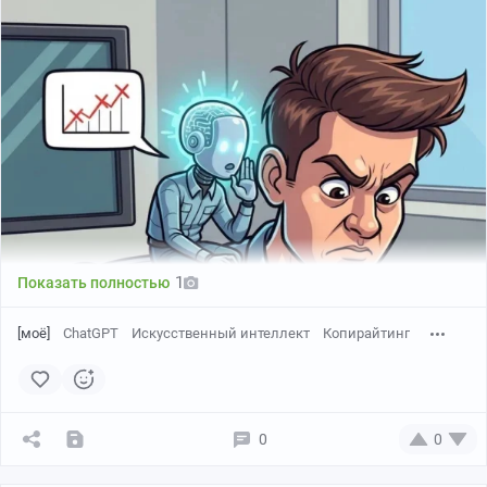
Канал про ИИ, публикую подборки, гайды
понятным языком, мнения — интересный и
полезный контент.
Каждый найдет как сэкономить время и
увеличить продуктивность с нейросетями —
ссылка в профиле пикабу
)
1
Показать полностью
[моё]
ChatGPT
Искусственный интеллект
Копирайтинг
0
0