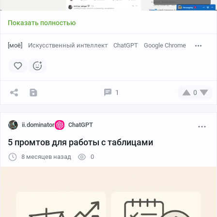
1. Работа в сервисе tgbooster и официальном кабинете
Показать полностью
ads.telegram.org
. Создавать рекламные кампании с
пригласительными ссылками, что были сделаны выше
[моё]
Искусственный интеллект
ChatGPT
Google Chrome
2. Описание приложения статистики для Telegram.
Агент должен открыть все вкладки и сделать
подробный гайд по этому аппу
1
0
📝 Думаю, что протестирую два этих механизма в
течение недели и дам обратную связь. Очень
ii.dominator
ChatGPT
интересно, сможет ли машина работать за меня :)
5 промтов для работы с таблицами
8 месяцев назад
0
Канал про ИИ, публикую подборки, гайды
понятным языком, мнения — интересный и
полезный контент.
Каждый найдет как сэкономить время и
увеличить продуктивность с нейросетями —