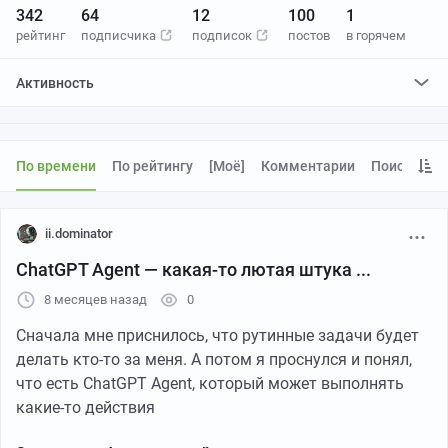
342
64
12
100
1
рейтинг
подписчика
подписок
постов
в горячем
Активность
поставил
24
плюса и
0
минусов
По времени
По рейтингу
[моё]
Комментарии
Поиск
ii.dominator
ChatGPT Agent — какая-то лютая штука ...
8 месяцев назад
0
Сначала мне приснилось, что рутинные задачи будет
делать кто-то за меня. А потом я проснулся и понял,
что есть ChatGPT Agent, который может выполнять
какие-то действия