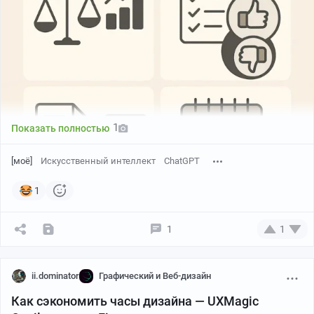
ссылка в профиле пикабу)
1
Показать полностью
[моё]
Искусственный интеллект
ChatGPT
1
1
1
1. Создание сравнительной таблицы
ii.dominator
Графический и Веб-дизайн
Как сэкономить часы дизайна — UXMagic
Создай сравнительную таблицу для [Объект 1] и