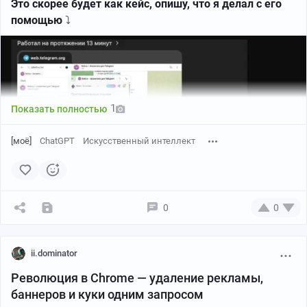
Это скорее будет как кейс, опишу, что я делал с его
помощью
⤵
1
Показать полностью
[моё]
ChatGPT
Искусственный интеллект
0
0
ii.dominator
Первым тестом было создание пригласительной
Революция в Chrome — удаление рекламы,
ссылки для рекламы канала в TgAds. Таргетологам
баннеров и куки одним запросом
довольно часто приходится делать пригласительные