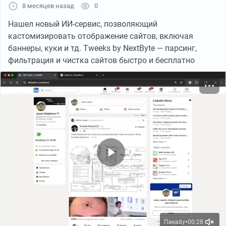
ссылки, чтобы видеть, что за люди по ним приходят.
8 месяцев назад
0
Это рутинная задачи ...
Нашел новый ИИ-сервис, позволяющий
кастомизировать отображение сайтов, включая
Есть таблица с медиапланом, где все размеченные
баннеры, куки и тд. Tweeks by NextByte — парсинг,
ссылки. Их остается только сделать. Даем задание
фильтрация и чистка сайтов быстро и бесплатно
агенту, описываем подробно процесс и получаем
результат:
Первый тест
Создание одной ссылки + заполнение меток, все
отлично работает
Второй тест
Создание 10 ссылок с порядковым номером, тоже все
сработало
А что можно сделать еще ❔
Пикабу
00:28
●