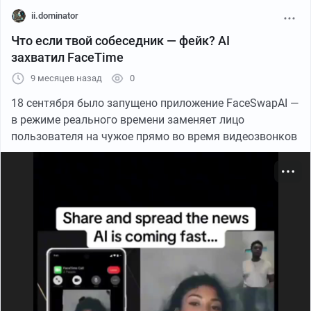
Оспаривание аргументов и проверка их
ii.dominator
последовательности
Что если твой собеседник — фейк? AI
захватил FaceTime
Question logic: [вставить текст]7. Проверка
9 месяцев назад
0
свежести и уникальности идеи
18 сентября было запущено приложение FaceSwapAI —
в режиме реального времени заменяет лицо
Assess originality: [вставить текст]
пользователя на чужое прямо во время видеозвонков
8. Определение ясности цели проекта/текста
Check for clarity of purpose: [вставить текст]
9. Предложение рекомендаций по улучшению
Suggest improvements: [вставить текст]