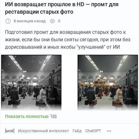
Каждый найдет как сэкономить время и
ИИ возвращает прошлое в HD — промт для
реставрации старых фото
увеличить продуктивность с нейросетями —
ссылка в профиле пикабу )
8 месяцев назад
0
Итого, Vibes это банальный эксперимент Meta по
Подготовил промт для возвращения старых фото к
монетизации ИИ, но пока больше мемов о "AI slop", чем
жизни, если бы они были сняты сегодня, при этом без
пользы.
дорисовываний и иных якобы "улучшений" от ИИ
Мои мысли
Если Vibes приживётся, алгоритмы могут ещё сильнее
подталкивать к «быстрой эмоции» вместо историй с
смыслом, в таком случае это меняет экономику
внимания и роль креатор. Пишите свои мысли в
комментарии🍿
1
Показать полностью
Канал про ИИ, публикую подборки, гайды
понятным языком, мнения — интересный и
[моё]
Искусственный интеллект
Гайд
ChatGPT