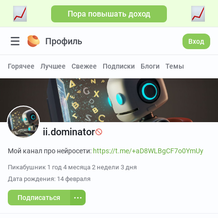
Пора повышать доход
Больше видео
Профиль
Вход
Горячее
Лучшее
Свежее
Подписки
Блоги
Темы
ii.dominator
Мой канал про нейросети:
https://t.me/+aD8WLBgCF7o0YmUy
Пикабушник
1 год 4 месяца 2 недели 3 дня
Дата рождения: 14 февраля
Подписаться