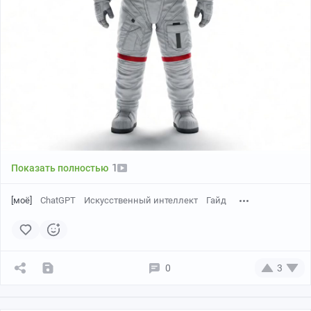
Evaluate structure: [вставить текст]
3. Получение информации о потенциальных угрозах и
опасностей
Highlight risks: [вставить текст]
1
Показать полностью
4. Указание недостающих элементов в идеи
[моё]
ChatGPT
Искусственный интеллект
Гайд
What’s missing: [вставить текст]
5. Оценка силы аргументации
0
3
Test persuasiveness: [вставить текст]6.