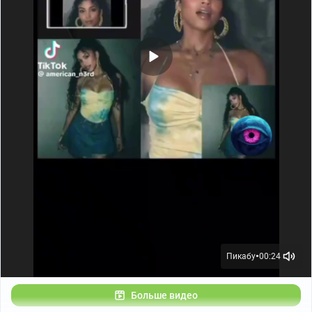
10. Поиск противоречий и несогласованности текста
Test consistency: [вставить текст]
Качество ответов одинаковое на любой LLM, будь это
Gemini, Qwen, ChatGPT или Grok. Задачи простые,
любая модель с ними справится влегкую, всем
продуктивности!
Пикабу
00:24
●
Больше видео