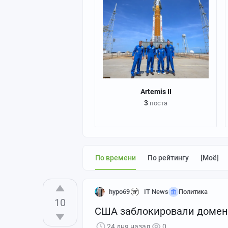
Artemis II
3
поста
По времени
По рейтингу
[моё]
hypo69
IT News
Политика
10
США заблокировали домен 
24 дня назад
0