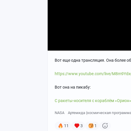
Вот еще одна трансляция. Она более о
https://www.youtube.com/live/M8m9Yd
Вот она на пикабу:
С ракеты-носителя с кораблём «Орион»
NASA
Артемида (космическая программ
11
3
1