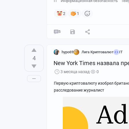
IT
Информационная безопасность
Tele
2
1
5
hypo69
Лига Криптовалют
IT
4
New York Times назвала пр
3 месяца назад
0
Первую криптовалюту изобрел британс
расследование журналист