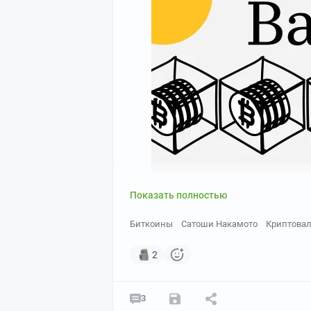
Показать полностью
Биткоины
Сатоши Накамото
Криптова
2
3