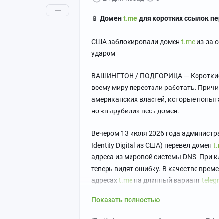
📱
Домен
t.me
для коротких ссылок пе
США заблокировали домен
t.me
из-за 
ударом
ВАШИНГТОН / ПОДГОРИЦА — Короткие с
всему миру перестали работать. Причи
американских властей, которые попыт
но «вырубили» весь домен.
Вечером 13 июля 2026 года администр
Identity Digital из США) перевел домен
t
адреса из мировой системы DNS. При к
теперь видят ошибку. В качестве врем
адресах
t.me
на длинный вариант
tele
Показать полностью