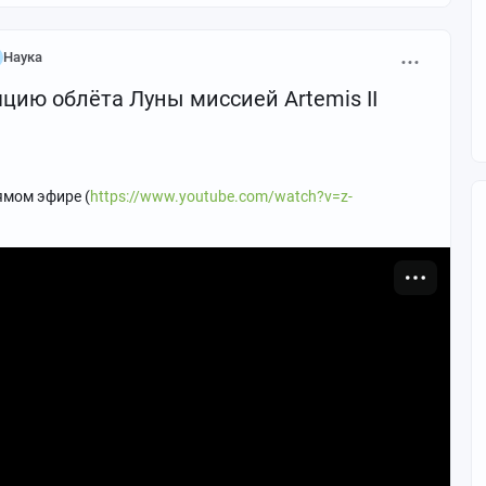
Наука
цию облёта Луны миссией Artemis II
ямом эфире (
https://www.youtube.com/watch?v=z-