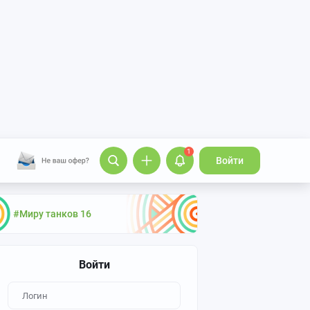
1
Войти
#Миру танков 16
Войти