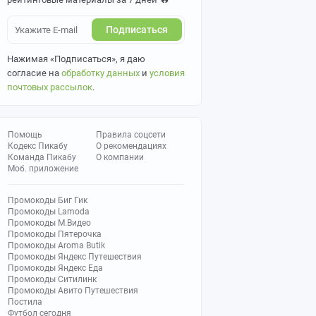
Подписаться
Нажимая «Подписаться», я даю
согласие на
обработку данных
и
условия
почтовых рассылок
.
Помощь
Правила соцсети
Кодекс Пикабу
О рекомендациях
Команда Пикабу
О компании
Моб. приложение
Промокоды Биг Гик
Промокоды Lamoda
Промокоды М.Видео
Промокоды Пятерочка
Промокоды Aroma Butik
Промокоды Яндекс Путешествия
Промокоды Яндекс Еда
Промокоды Ситилинк
Промокоды Авито Путешествия
Постила
Футбол сегодня