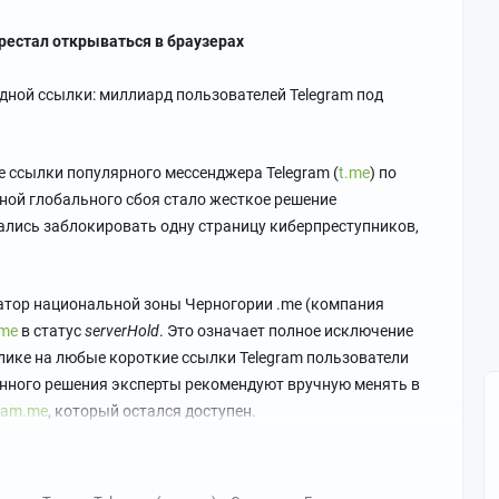
рестал открываться в браузерах
одной ссылки: миллиард пользователей Telegram под
сылки популярного мессенджера Telegram (
t.me
) по
ной глобального сбоя стало жесткое решение
ались заблокировать одну страницу киберпреступников,
атор национальной зоны Черногории .me (компания
.me
в статус
serverHold
. Это означает полное исключение
лике на любые короткие ссылки Telegram пользователи
енного решения эксперты рекомендуют вручную менять в
gram.me
, который остался доступен.