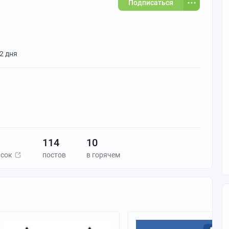
Подписаться
 2 дня
114
10
исок
постов
в горячем