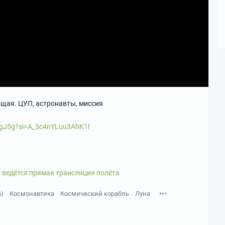
бщая. ЦУП, астронавты, миссия
xgJ5g?si=A_5c4nYLuu3AhK1l
 ведётся прямая трансляция полёта
а)
Космонавтика
Космический корабль
Луна