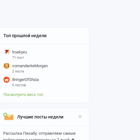
Топ прошлой недели
truekpru
71 пост
comandanteMorgan
2 поста
BringerOfShiza
9 постов
Посмотреть весь топ
Лучшие посты недели
Рассылка Пикабу: отправляем самые
🔥
рейтинговые материалы за 7 дней