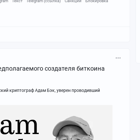
gram
Текст
Telegram (ссылка)
Санкции
Блокировка
едполагаемого создателя биткоина
кий криптограф Адам Бэк, уверен проводивший