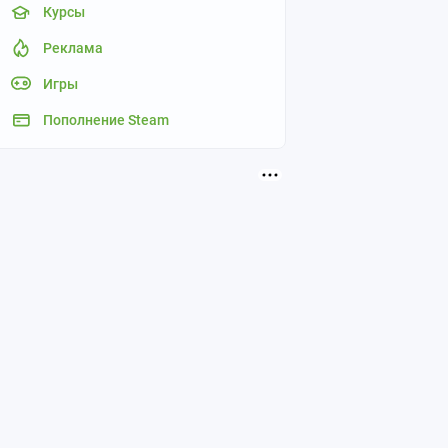
Курсы
Реклама
Игры
Пополнение Steam
wordpress
Создание ад
FreeC
3
поста
3
пос