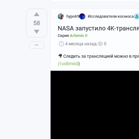
hypo69
Исследователи космоса
58
NASA запустило 4K-трансля
Серия
Artemis II
4 месяца назад
0
🎥 Следить за трансляцией можно в пр
j1uxBmis0
)