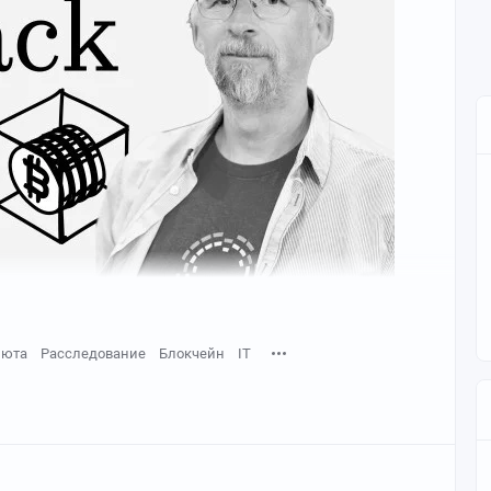
люта
Расследование
Блокчейн
IT