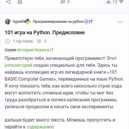
0
12
hypo69
Программирование на python
IT
101 игра на Python. Предисловие
1 год назад
0
Серия
История Науки и IT
Приветствую тебя, начинающий программист! Этот
репозиторий
создан специально для тебя. Здесь ты
найдешь коллекцию игр из легендарной книги «101
Сборник игр портированный на python из книги
BASIC Computer Games», переведенных на язык Python.
101 Basic Computer Games
Я хочу показать тебе, как всего несколько строк кода
Дисклеймер: Ссылки на статьи будут появляться по
могут воплотить сложные идеи, чтобы ты мог без
мере публикаций. Подпишись, чтобы быть в курсе
труда разобраться в логике написания программы,
увлечься процессом и начать свои эксперименты.
Начало здесь: 👉
Предисловие
дальше будет много текста. Можешь пропустить и
Список игр в
репозитории
перейти к
содержанию