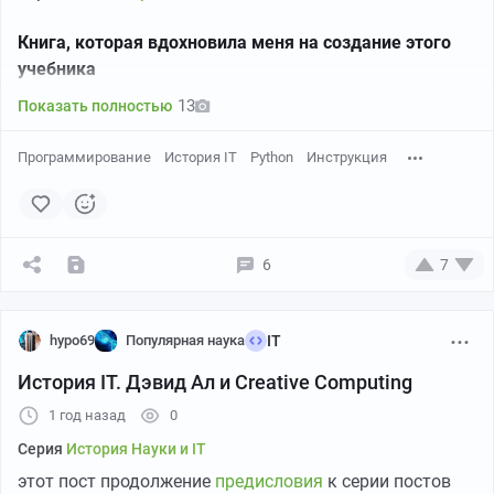
Все программы я разделил на три уровня сложности.
Книга, которая вдохновила меня на создание этого
учебника
- Программы в первой группе идеально подходят для
13
Показать полностью
первого знакомства с Python.
Программирование
История IT
Python
Инструкция
- Во второй группе уже требуется понимание списков и
функций.
- В третьей группе используются сложные структуры
6
7
данных и логика, подходящая для более опытных
программистов.
hypo69
Популярная наука
IT
Простые программы (для начинающих)
История IT. Дэвид Ал и Creative Computing
1 год назад
0
- Используются базовые конструкции: `print`, `input`,
Серия
История Науки и IT
`if`, `for`, `while`.
этот пост продолжение
предисловия
к серии постов