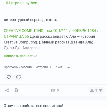
- Простые математические операции.
101 игра на python
Hello
– Игра приветствие. Программа выводит
литературный перевод текста:
приветствие пользователю.
CREATIVE COMPUTING, том 10, № 11 / НОЯБРЬ 1984 /
Ask Gemini
– Задай вопрос модели Gemini
СТРАНИЦА 66
Дейв рассказывает о Але — история
Creative Computing. (Личный рассказ Дэвида Ала)
Anagram
– Модель ИИ составляет анаграмы
Джон Дж. Андерсон.
Показать полностью
Banner
– Создание текстового баннера. Пользователь
вводит текст, и программа выводит его в виде
Программирование
История IT
Текст
больших букв.
Calendar – Вывод календаря. Программа выводит
календарь на текущий месяц.
0
3
Weekday – Определение дня недели. Пользователь
вводит дату, и программа определяет, какой это день
Отличная работа, все прочитано!