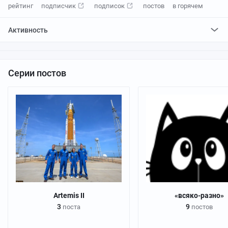
рейтинг
подписчик
подписок
постов
в горячем
Активность
поставил
259
плюсов и
0
минусов
отредактировал
1
пост
проголосовал за
0
редактирований
Серии постов
Artemis II
«всяко-разно»
3
9
поста
постов