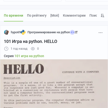
По времени
По рейтингу
[моё]
Комментарии
Поиск
hypo69
Программирование на python
IT
101 Игра на python. HELLO
1 год назад
0
Серия
101 игра на python