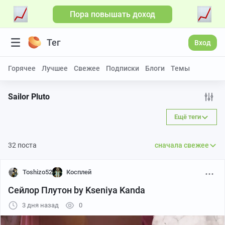
Пора повышать доход
Больше видео
Тег
Вход
Горячее
Лучшее
Свежее
Подписки
Блоги
Темы
Sailor Pluto
Ещё теги
32 поста
сначала свежее
Toshizo52
Косплей
Сейлор Плутон by Kseniya Kanda
3 дня назад
0