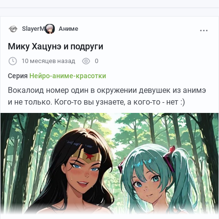
SlayerM
Аниме
Мику Хацунэ и подруги
10 месяцев назад
0
Серия
Нейро-аниме-красотки
Вокалоид номер один в окружении девушек из анимэ
День рождения: 29 октября
и не только. Кого-то вы узнаете, а кого-то - нет :)
Знак Зодиака: Скорпион
Планета покровитель: Плутон
Группа крови: А
Любимый цвет: тёмно-красный
Хобби: прогулки по магазинам
Любимая еда: зелёный чай
Нелюбимая еда: баклажаны
Любимый вид спорта: ритмическая гимнастика
Любимый школьный предмет: физика
Нелюбимый школьный предмет: музыка