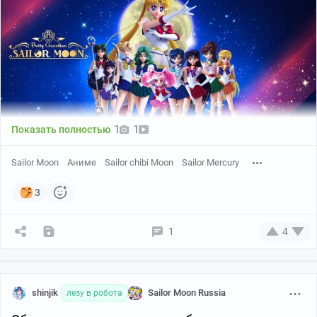
1
1
Показать полностью
Sailor Moon
Аниме
Sailor chibi Moon
Sailor Mercury
3
1
4
shinjik
Sailor Moon Russia
лезу в робота