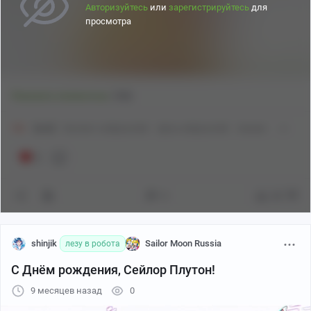
Авторизуйтесь
или
зарегистрируйтесь
для
просмотра
20
Показать полностью
18+
[моё]
Контент нейросетей
Арты нейросетей
Аниме
3
0
40
shinjik
Sailor Moon Russia
лезу в робота
С Днём рождения, Сейлор Плутон!
9 месяцев назад
0