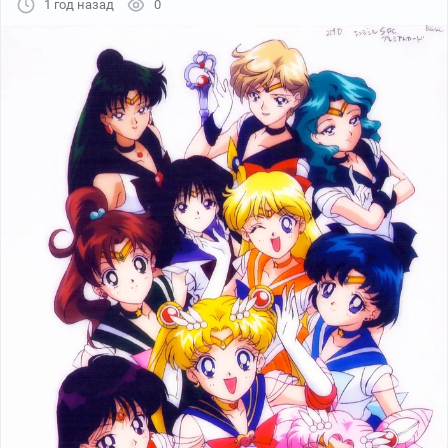
1 год назад
0
Больше отважных защитниц для твоей мобилы, на
моей страничке ->
ЗДЕСЬ
!!!