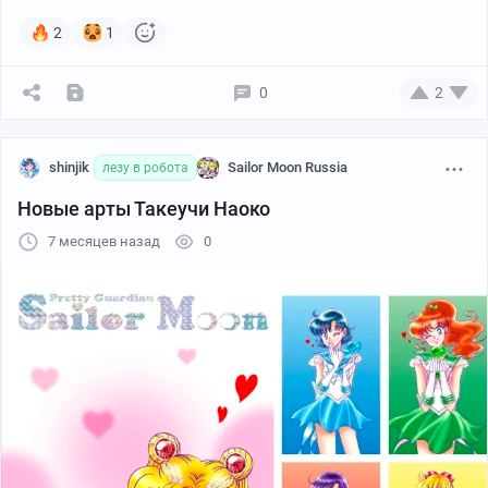
2
1
Silver Moon
0
2
1/13
shinjik
Sailor Moon Russia
лезу в робота
Новые арты Такеучи Наоко
7 месяцев назад
0
Премьера состоится 4 апреля в Club eX отеля
Shinagawa Prince в Токио.