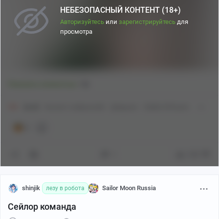
НЕБЕЗОПАСНЫЙ КОНТЕНТ (18+)
Авторизуйтесь
или
зарегистрируйтесь
для
просмотра
1
Показать полностью
18+
[моё]
Контент нейросетей
Девушки
Stable Diffusion
3
1
109
shinjik
Sailor Moon Russia
лезу в робота
Сейлор команда