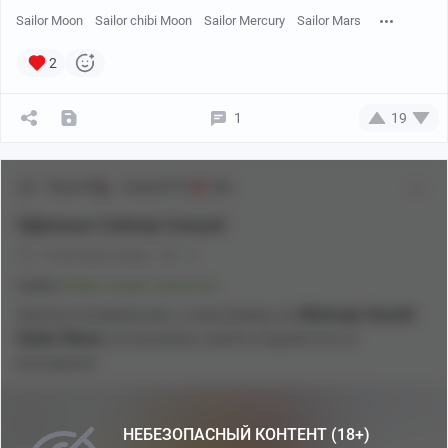
Sailor Moon
Sailor chibi Moon
Sailor Mercury
Sailor Mars
2
1
19
SlayerM
Аниме[18+]
18+
Офисные Cейлор Cенши!
8 месяцев назад
0
Серия
Нейро-аниме-красотки
Завтра понедельник, а красавицы из
Bishoujo Senshi
Sailor Moon
согласились выйти поработать в
выходные!
НЕБЕЗОПАСНЫЙ КОНТЕНТ (18+)