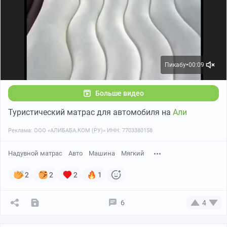
Пикабу
00:09
●
Больше видео
Туристический матрас для автомобиля на
Али
Реклама: ООО «АЛИБАБА.КОМ (РУ)» ИНН: 7703380158
Надувной матрас
Авто
Машина
Мягкий
2
2
2
1
6
4