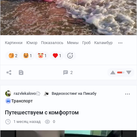
Картинки
Юмор
Показалось
Мемы
Гроб
Каламбур
2
1
1
1
2
razvlekalovo
Видеохостинг на Пикабу
Транспорт
Путешествуем с комфортом
1 месяц назад
0