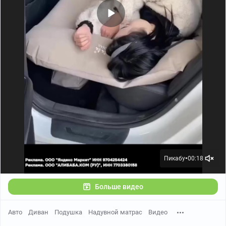
Пикабу
00:18
●
Больше видео
Авто
Диван
Подушка
Надувной матрас
Видео