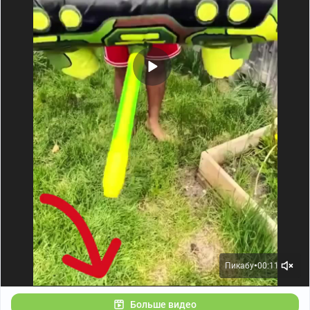
Пикабу
00:11
●
Больше видео