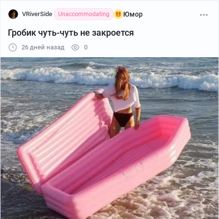
VRiverSide
Юмор
Unaccommodating
Гробик чуть-чуть не закроется
26 дней назад
0