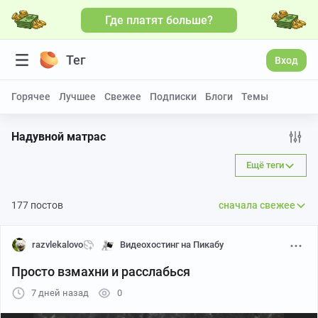
Где платят больше?
Больше видео
Тег
Вход
Горячее
Лучшее
Свежее
Подписки
Блоги
Темы
Надувной матрас
Ещё теги
177 постов
сначала свежее
razvlekalovo
Видеохостинг на Пикабу
Просто взмахни и расслабься
7 дней назад
0