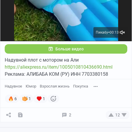
Пикабу
00:13
●
Больше видео
Надувной плот с мотором на Али
https://aliexpress.ru/item/1005010810436690.html
Реклама: АЛИБАБА КОМ (РУ) ИНН 7703380158
Надувное
Юмор
Взрослая жизнь
Покупка
6
1
1
2
12