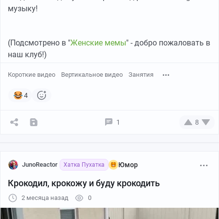
музыку!
(Подсмотрено в "
Женские мемы
" - добро пожаловать в
наш клуб!)
Короткие видео
Вертикальное видео
Занятия
4
1
8
JunoReactor
Юмор
Хатка Пухатка
Крокодил, крокожу и буду крокодить
2 месяца назад
0