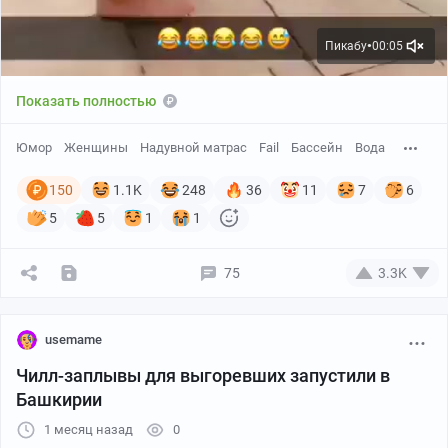
Пикабу
00:05
●
Показать полностью
Юмор
Женщины
Надувной матрас
Fail
Бассейн
Вода
150
1.1K
248
36
11
7
6
5
5
1
1
75
3.3K
usemame
Чилл-заплывы для выгоревших запустили в
Башкирии
1 месяц назад
0