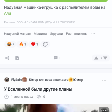
Надувная машинка-игрушка с распылителем воды на
Али
Реклама: ООО «АЛИБАБА.КОМ (РУ)» ИНН: 7703380158
Надувной матрас
Машина
Игрушки
Распылитель
7
1
1
0
3
FlySafe
Юмор для всех и каждого
Юмор
У Вселенной были другие планы
1 месяц назад
0