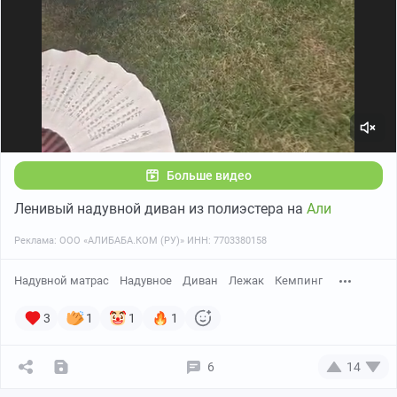
Больше видео
Ленивый надувной диван из полиэстера на
Али
Реклама: ООО «АЛИБАБА.КОМ (РУ)» ИНН: 7703380158
Надувной матрас
Надувное
Диван
Лежак
Кемпинг
3
1
1
1
6
14