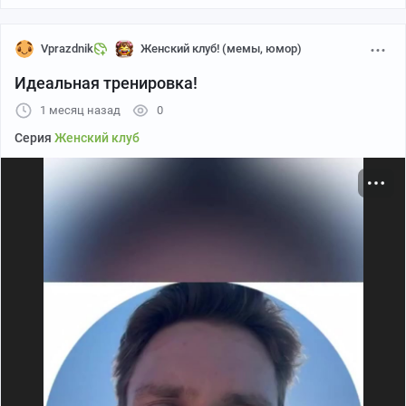
Vprazdnik
Женский клуб! (мемы, юмор)
Идеальная тренировка!
1 месяц назад
0
Серия
Женский клуб
Пикабу
00:31
●
Больше видео
Уставших работяг отправляют в свободное плавание
на надувных матрасах с тёплым пледом и маской на
лице. Всё это сопровождается медитативной музыкой
и звуками поющих чаш. Такие практики помогают
избавиться от тревожности, снять стресс, а также
накопить энергию для следующей рабочей недели.
Мысли тревожников во время таких ретритов и
представлять не надо 😂