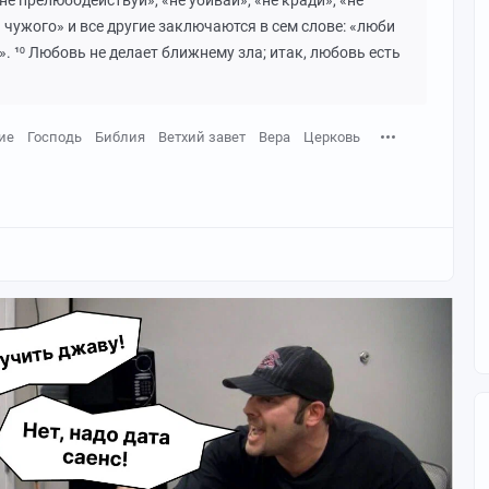
не прелюбодействуй», «не убивай», «не кради», «не
 чужого» и все другие заключаются в сем слове: «люби
». ¹⁰ Любовь не делает ближнему зла; итак, любовь есть
ие
Господь
Библия
Ветхий завет
Вера
Церковь