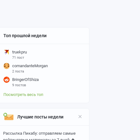
Топ прошлой недели
truekpru
71 пост
comandanteMorgan
2 поста
BringerOfShiza
9 постов
Посмотреть весь топ
Лучшие посты недели
Рассылка Пикабу: отправляем самые
🔥
рейтинговые материалы за 7 дней