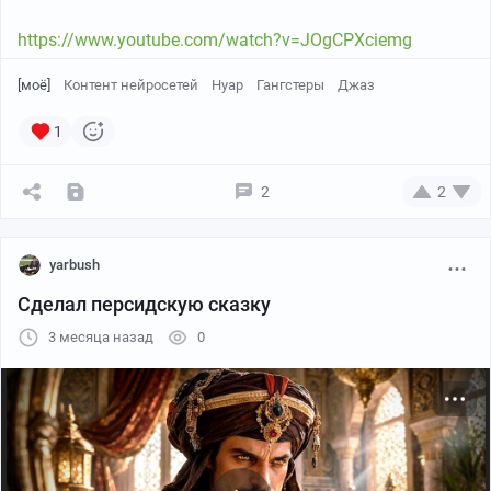
https://www.youtube.com/watch?v=JOgCPXciemg
[моё]
Контент нейросетей
Нуар
Гангстеры
Джаз
1
2
2
yarbush
Сделал персидскую сказку
3 месяца назад
0