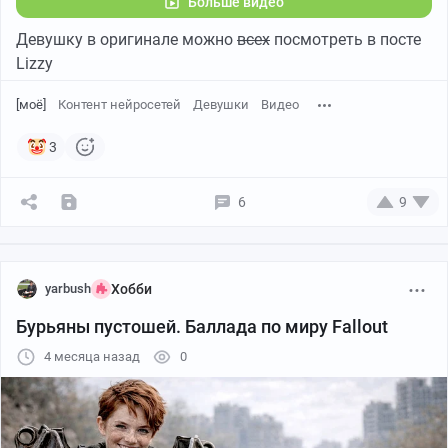
Больше видео
Девушку в оригинале можно
всех
посмотреть в посте
Lizzy
[моё]
Контент нейросетей
Девушки
Видео
3
6
9
yarbush
Хобби
Бурьяны пустошей. Баллада по миру Fallout
4 месяца назад
0