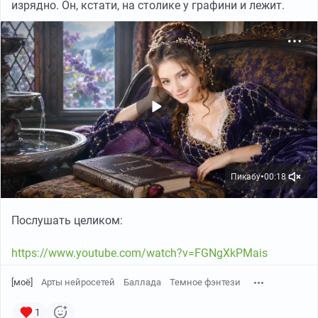
изрядно. Он, кстати, на столике у графини и лежит.
Пикабу
00:18
●
Послушать целиком:
https://www.youtube.com/watch?v=FGNgXkPMais
[моё]
Арты нейросетей
Баллада
Темное фэнтези
1