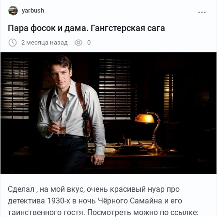
yarbush
Пара фосок и дама. Гангстерская сага
2 месяца назад
0
Сделал , на мой вкус, очень красивый нуар про
детектива 1930-х в ночь Чёрного Самайна и его
таинственного гостя. Посмотреть можно по ссылке: