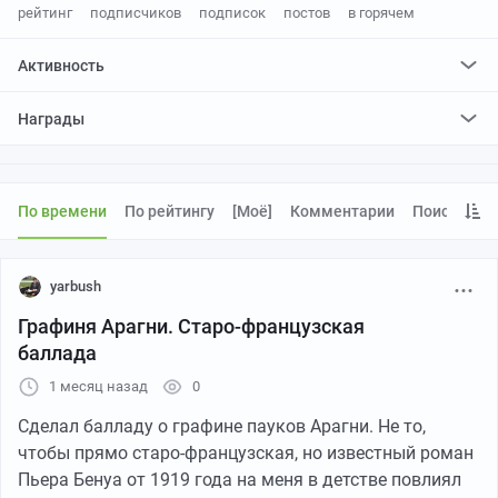
рейтинг
подписчиков
подписок
постов
в горячем
Активность
поставил
47
плюсов и
193
минуса
Награды
отредактировал
0
постов
проголосовал за
0
редактирований
По времени
По рейтингу
[моё]
Комментарии
Поиск
yarbush
Графиня Арагни. Старо-французская
баллада
1 месяц назад
0
Сделал балладу о графине пауков Арагни. Не то,
чтобы прямо старо-французская, но известный роман
Пьера Бенуа от 1919 года на меня в детстве повлиял