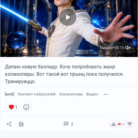
Пикабу
00:15
●
Делаю новую балладу. Хочу попробовать жанр
космооперы. Вот такой вот прынц пока получился.
Тренируеццо.
[моё]
Контент нейросетей
Космоопера
Видео
1
3