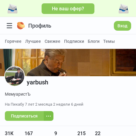
Не ваш офер?
Больше видео
Профиль
Вход
Горячее
Лучшее
Свежее
Подписки
Блоги
Темы
yarbush
МемуаристЪ
На Пикабу
7 лет 2 месяца 2 недели 6 дней
Подписаться
31К
167
9
215
22