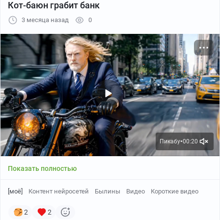
Кот-баюн грабит банк
3 месяца назад
0
Пикабу
00:20
●
Показать полностью
[моё]
Контент нейросетей
Былины
Видео
Короткие видео
2
2