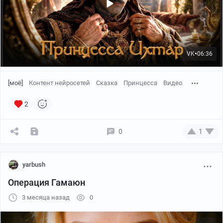
VK
06:36
●
[моё]
Контент нейросетей
Сказка
Принцесса
Видео
2
0
1
yarbush
Операция Гамаюн
3 месяца назад
0