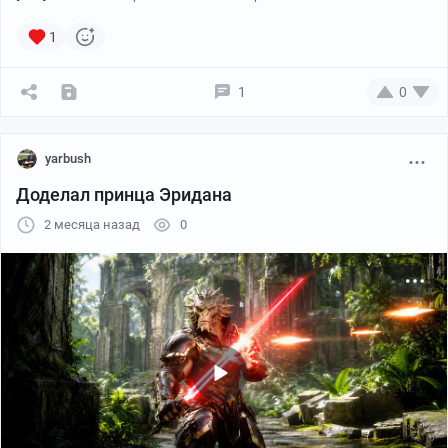
1
1
0
yarbush
Доделал принца Эридана
2 месяца назад
0