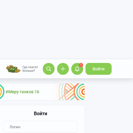
1
Войти
#Миру танков 16
Войти