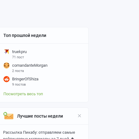
Топ прошлой недели
truekpru
71 пост
comandanteMorgan
2 поста
BringerOfShiza
9 постов
Посмотреть весь топ
Лучшие посты недели
Рассылка Пикабу: отправляем самые
🔥
рейтинговые материалы за 7 дней