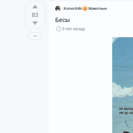
KomoriHiki
Животные
83
Бесы
9 лет назад