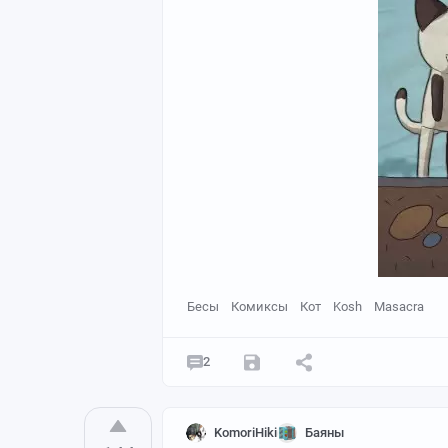
Бесы
Комиксы
Кот
Kosh
Masacra
2
KomoriHiki
Баяны