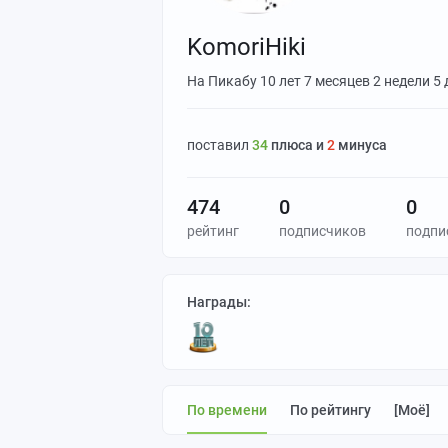
KomoriHiki
На Пикабу
10 лет 7 месяцев 2 недели 5
поставил
34
плюса и
2
минуса
474
0
0
рейтинг
подписчиков
подпи
Награды:
По времени
По рейтингу
[моё]