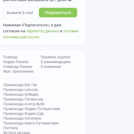
Подписаться
Нажимая «Подписаться», я даю
согласие на
обработку данных
и
условия
почтовых рассылок
.
Помощь
Правила соцсети
Кодекс Пикабу
О рекомендациях
Команда Пикабу
О компании
Моб. приложение
Промокоды Биг Гик
Промокоды Lamoda
Промокоды М.Видео
Промокоды Пятерочка
Промокоды Aroma Butik
Промокоды Яндекс Путешествия
Промокоды Яндекс Еда
Промокоды Ситилинк
Промокоды Авито Путешествия
Постила
Футбол сегодня