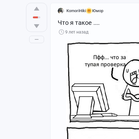
KomoriHiki
Юмор
Что я такое ....
9 лет назад