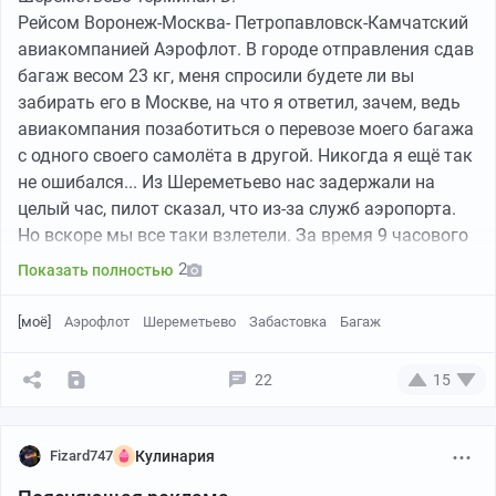
Рейсом Воронеж-Москва- Петропавловск-Камчатский
авиакомпанией Аэрофлот. В городе отправления сдав
багаж весом 23 кг, меня спросили будете ли вы
забирать его в Москве, на что я ответил, зачем, ведь
авиакомпания позаботиться о перевозе моего багажа
с одного своего самолёта в другой. Никогда я ещё так
не ошибался... Из Шереметьево нас задержали на
целый час, пилот сказал, что из-за служб аэропорта.
Но вскоре мы все таки взлетели. За время 9 часового
перелета по всей стране, в комфортабельном Боинг
2
Показать полностью
777-300ЕR я и подумать не мог, что меня ждёт в конце
пути. Прилетев на восточный край нашей родины 30
[моё]
Аэрофлот
Шереметьево
Забастовка
Багаж
человек этого рейса обнаружили... Точнее не
обнаружили, на багажной ленте своего багажа... За
22
15
время полета пилот несколько раз нахваливал свою
авиакомпанию, что они заняли первое место по
сервису альянса Skyteam.
Fizard747
Кулинария
Т.е. если люди пользуясь их супер хорошим сервисом,