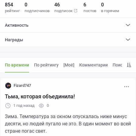
854
0
46
6
0
рейтинг
подписчиков
подписок
постов
в горячем
Активность
поставил
35907
плюсов и
185
минусов
Награды
По времени
По рейтингу
[моё]
Комментарии
Поиск
Fizard747
Тьма, которая объединила!
1 год назад
0
Зима. Температура за окном опускалась ниже минус
десяти, но людей пугало не это. В один момент во всей
стране погас свет.