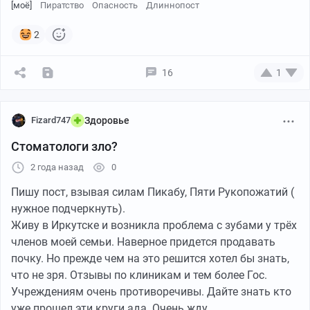
[моё]
Пиратство
Опасность
Длиннопост
2
16
1
Fizard747
Здоровье
Стоматологи зло?
2 года назад
0
Пишу пост, взывая силам Пикабу, Пяти Рукопожатий (
нужное подчеркнуть).
Живу в Иркутске и возникла проблема с зубами у трёх
членов моей семьи. Наверное придется продавать
почку. Но прежде чем на это решится хотел бы знать,
что не зря. Отзывы по клиникам и тем более Гос.
Учреждениям очень противоречивы. Дайте знать кто
уже прошел эти круги ада. Очень жду.