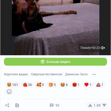
Пикабу
00:23
●
Больше видео
Короткие видео
Сверхъестественное
Дженсен Эклз
161
36
9
5
4
1
1
1
92
1.6K