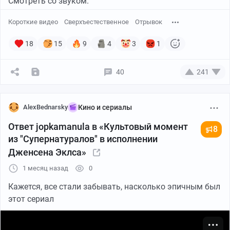
Смотреть со звуком.
Короткие видео
Сверхъестественное
Отрывок
18
15
9
4
3
1
40
241
AlexBednarsky
Кино и сериалы
Ответ jopkamanula в «Культовый момент
8
из "Супернатуралов" в исполнении
Дженсена Эклса»
1 месяц назад
0
Кажется, все стали забывать, насколько эпичным был
этот сериал