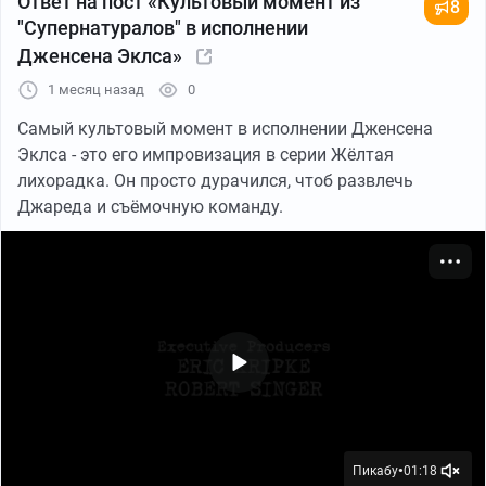
Ответ на пост «Культовый момент из
8
"Супернатуралов" в исполнении
Дженсена Эклса»
1 месяц назад
0
Самый культовый момент в исполнении Дженсена
Эклса - это его импровизация в серии Жёлтая
лихорадка. Он просто дурачился, чтоб развлечь
Джареда и съёмочную команду.
Пикабу
01:18
●