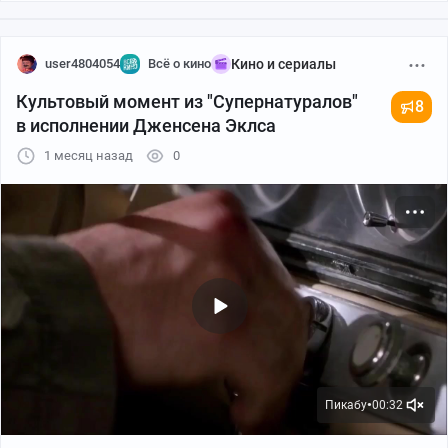
user4804054
Всё о кино
Кино и сериалы
Культовый момент из "Супернатуралов"
8
в исполнении Дженсена Эклса
1 месяц назад
0
Пикабу
00:32
●