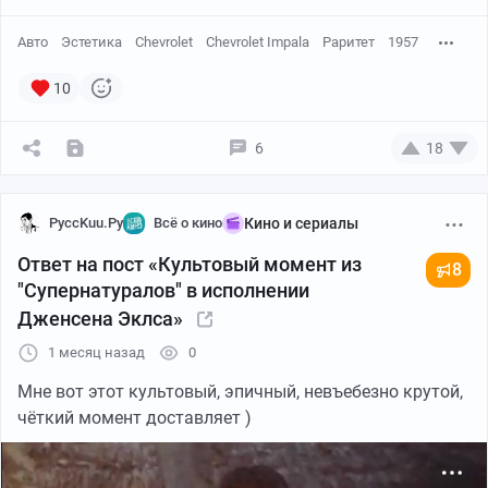
Авто
Эстетика
Chevrolet
Chevrolet Impala
Раритет
1957
10
6
18
PyccKuu.Py
Всё о кино
Кино и сериалы
Ответ на пост «Культовый момент из
8
"Супернатуралов" в исполнении
Дженсена Эклса»
1 месяц назад
0
Мне вот этот культовый, эпичный, невъебезно крутой,
чёткий момент доставляет )