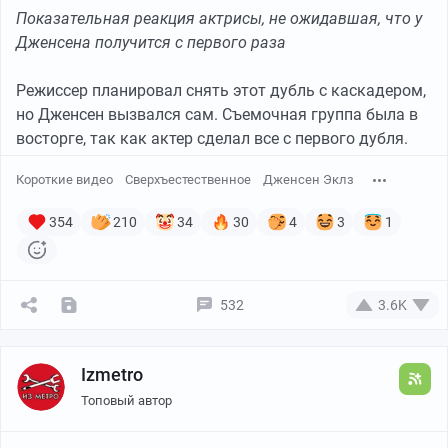
Показательная реакция актрисы, не ожидавшая, что у
Дженсена получится с первого раза
Режиссер планировал снять этот дубль с каскадером,
но Дженсен вызвался сам. Съемочная группа была в
восторге, так как актер сделал все с первого дубля.
Короткие видео
Сверхъестественное
Дженсен Эклз
354
210
34
30
4
3
1
532
3.6K
Izmetro
Топовый автор