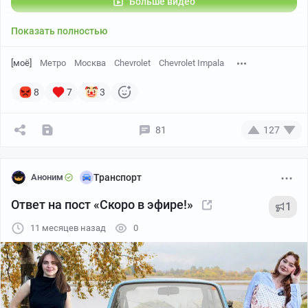
Больше видео
Показать полностью
[моё]
Метро
Москва
Chevrolet
Chevrolet Impala
8
7
3
81
127
Аноним
Транспорт
Ответ на пост «Скоро в эфире!»
1
11 месяцев назад
0