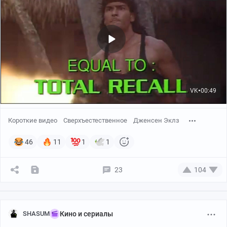
VK
00:49
●
Короткие видео
Сверхъестественное
Дженсен Эклз
46
11
1
1
23
104
SHASUM
Кино и сериалы