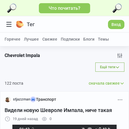
Что почитать?
Больше видео
Тег
Вход
Горячее
Лучшее
Свежее
Подписки
Блоги
Темы
Chevrolet Impala
Ещё теги
122 поста
сначала свежее
stjazzman
Транспорт
Видели новую Шевроле Импала, ниче такая
19 дней назад
0