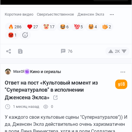
Короткие видео
Сверхъестественное
Дженсен Эклз
286
27
17
6
5
4
2
1
76
2K
MaxOl
Кино и сериалы
Ответ на пост «Культовый момент из
8
"Супернатуралов" в исполнении
Дженсена Эклса»
1 месяц назад
0
У каждого свои культовые сцены "Супернатуралов")) И
да, Дженсен Эклз действительно очень харизматичен
в роли Дина Винчестера, хотя и в роли Солдатика