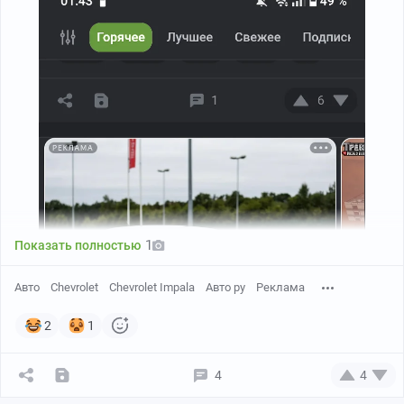
1
Показать полностью
Авто
Chevrolet
Chevrolet Impala
Авто ру
Реклама
2
1
4
4