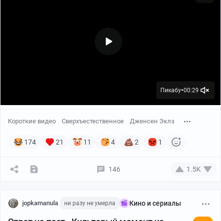
Пикабу
00:29
●
Короткие видео
Сверхъестественное
Дженсен Эклз
174
21
11
4
2
1
146
1.5K
jopkamanula
Кино и сериалы
ни разу не умерла