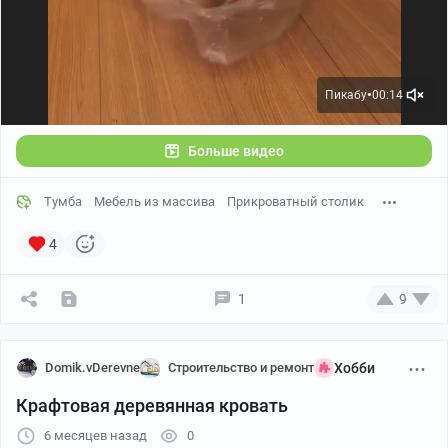
Пикабу
00:14
●
Больше видео
Ну а пока можно и воздухом подышать
Тумба
Мебель из массива
Прикроватный столик
4
1
9
Domik.vDerevne
Строительство и ремонт
Хобби
Крафтовая деревянная кровать
6 месяцев назад
0