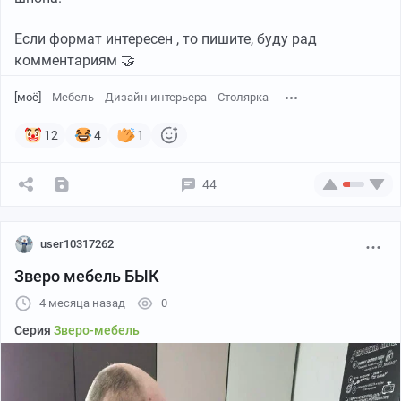
Если формат интересен , то пишите, буду рад
комментариям 🤝
[моё]
Мебель
Дизайн интерьера
Столярка
12
4
1
44
user10317262
Зверо мебель БЫК
4 месяца назад
0
Серия
Зверо-мебель