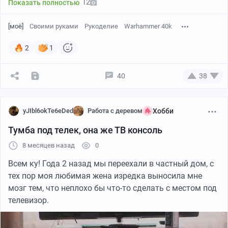
12
Показать полностью
[моё]
Своими руками
Рукоделие
Warhammer 40k
2
1
40
38
Предварительный вариант
yJIbl6okTe6eDed
Работа с деревом
Хобби
Заказал на Озоне 2 мебельных дубовых щита
Тумба под телек, она же ТВ консоль
1200*600*20. Отдал щиты на ЧПУ. Из одного щита
8 месяцев назад
0
получилось примерно то, что видно на фото выше.
Второй был распилен вдоль. Параллельно были
Всем ку! Года 2 назад мы переехали в частный дом, с
куплены ЮСБ хаб и кнопка с защитой от включения.
тех пор моя любимая жена изредка выносила мне
мозг тем, что неплохо бы что-то сделать с местом под
Получил щиты из ЧПУ. Напечатал на 3д принтере
телевизор.
логотип адептус механикус, покрыл их грунтовкой,
зашкурил и покрасил. Также нашел на авито 2кг