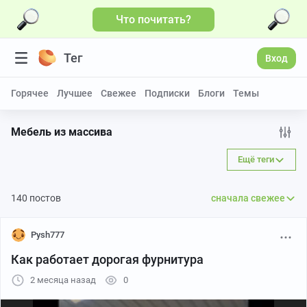
Что почитать?
Больше видео
Тег
Вход
Горячее
Лучшее
Свежее
Подписки
Блоги
Темы
Мебель из массива
Ещё теги
140 постов
сначала свежее
Pysh777
Как работает дорогая фурнитура
2 месяца назад
0