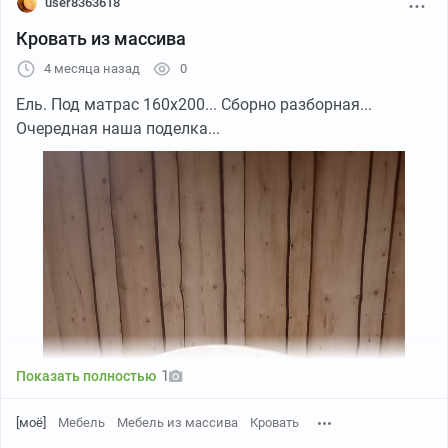
user8363618
Кровать из массива
4 месяца назад
0
Ель. Под матрас 160х200... Сборно разборная...
На этом фото я крашу рога у быка на кухне))))), в
Очередная наша поделка...
комментариях много чего узнал о себе и как мне
поступить)))!
Уважаю мнение каждого комментатора, спасибо
прислушаюсь!!!!
Кухней дело не закончилось!
Там место маловато пошёл в комнату побольше
собирать
1
Показать полностью
[моё]
Мебель
Мебель из массива
Кровать