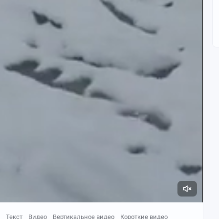
кже стебли с листьями. Процесс изготовления красителя
нь стирают и протравливают — выдерживают в горячем
нт надёжно закрепился и изменил оттенок. Затем сырьё
и настаивают — так получают концентрированный
кань погружают в горячий, но не кипящий отвар, долго
очь. Последним этапом является закрепление цвета в
Текст
Видео
Вертикальное видео
Короткие видео