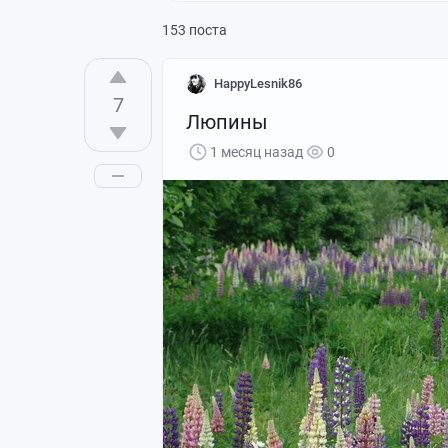
153 поста
HappyLesnik86
7
Люпины
1 месяц назад
0