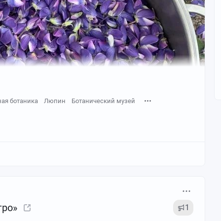
ая ботаника
Люпин
Ботанический музей
тро»
1