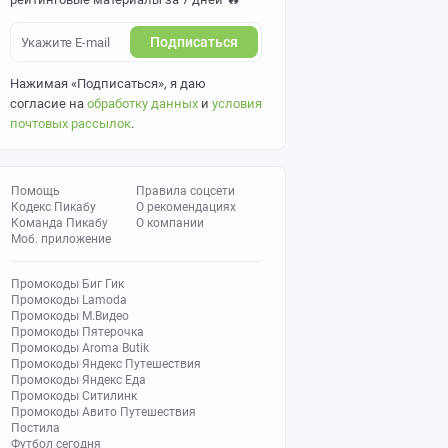
Подписаться
Нажимая «Подписаться», я даю
согласие на
обработку данных
и
условия
почтовых рассылок
.
Помощь
Правила соцсети
Кодекс Пикабу
О рекомендациях
Команда Пикабу
О компании
Моб. приложение
Промокоды Биг Гик
Промокоды Lamoda
Промокоды М.Видео
Промокоды Пятерочка
Промокоды Aroma Butik
Промокоды Яндекс Путешествия
Промокоды Яндекс Еда
Промокоды Ситилинк
Промокоды Авито Путешествия
Постила
Футбол сегодня