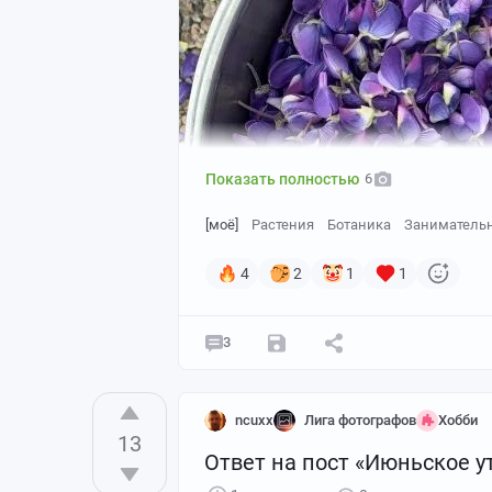
Показать полностью
6
[моё]
Растения
Ботаника
Занимательн
4
2
1
1
3
ncuxx
Лига фотографов
Хобби
13
Ответ на пост «Июньское у