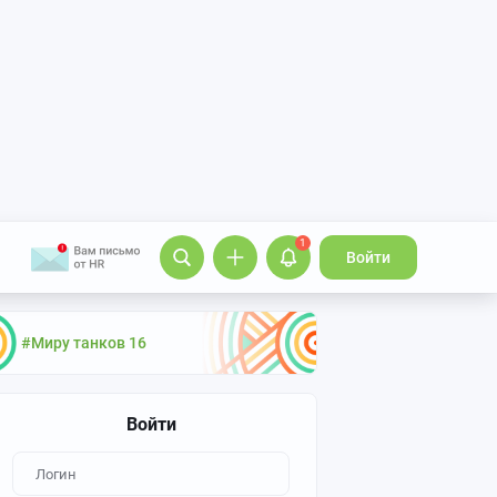
1
Войти
#Миру танков 16
Войти