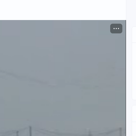
ия шерстяной пряжи. Фото Anni Ignatius.
 применении люпина (Lupinus). Из этого агрессивно-
ть красители желтых, зеленых и синих оттенков.