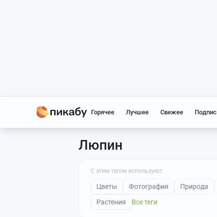
Горячее
Лучшее
Свежее
Подпис
Люпин
С этим тегом используют:
Цветы
Фотография
Природа
Растения
Все теги