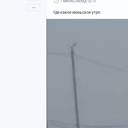
1 месяц назад
0
Где какое июньское утро
Цветки люпина, собранного для окрашиван
Сегодня мы расскажем об удивительном
жизнелюбивого бобового можно получа