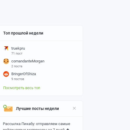
Топ прошлой недели
truekpru
71 пост
comandanteMorgan
2 поста
BringerOfShiza
9 постов
Посмотреть весь топ
Лучшие посты недели
Рассылка Пикабу: отправляем самые
🔥
рейтинговые материалы за 7 дней