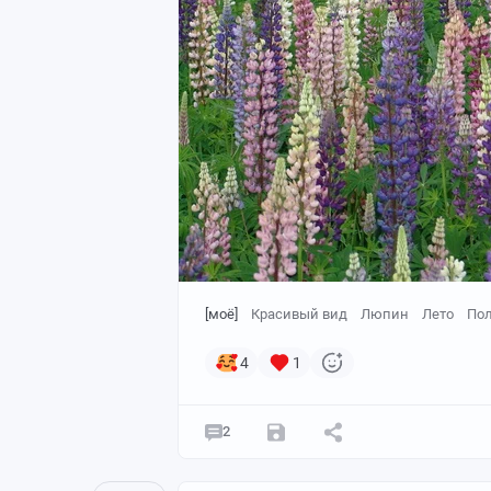
[моё]
Красивый вид
Люпин
Лето
По
4
1
2