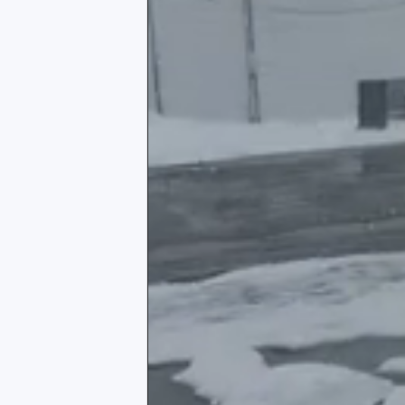
Люпин на дачном участке. Фото М. Ушаков