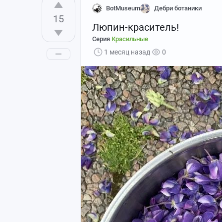
BotMuseum
Дебри ботаники
15
Люпин-краситель!
Серия
Красильные
1 месяц назад
0