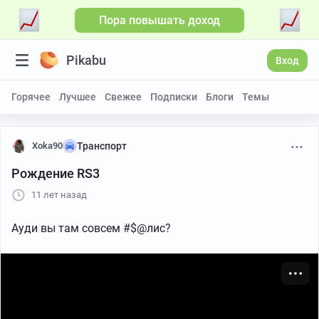
Пора повышать доход
Больше видео
Pikabu
Вход
Горячее
Лучшее
Свежее
Подписки
Блоги
Темы
Xoka90
Транспорт
Рождение RS3
11 лет назад
Ауди вы там совсем #$@лис?