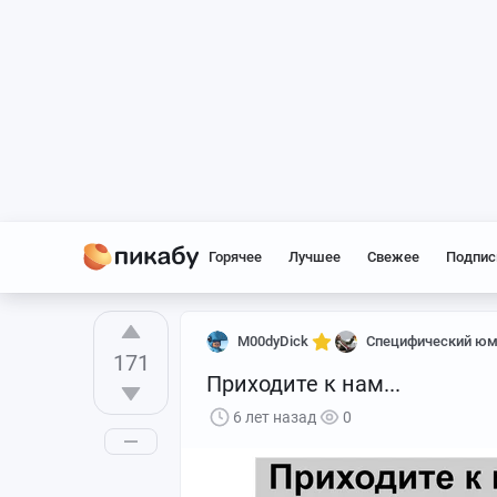
Горячее
Лучшее
Свежее
Подпис
M00dyDick
Специфический ю
171
Приходите к нам...
6 лет назад
0