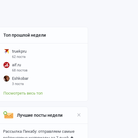
Топ прошлой недели
truekpru
62 поста
aif.ru
68 постов
Eshkobar
3 поста
Посмотреть весь топ
Лучшие посты недели
Рассылка Пикабу: отправляем самые
🔥
рейтинговые материалы за 7 дней