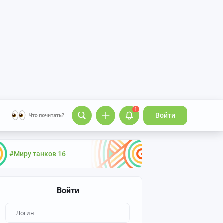
1
Войти
#Миру танков 16
Войти