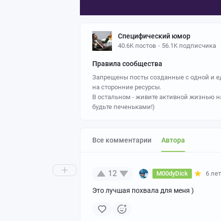
Специфический юмор
40.6K постов
56.1K подписчика
Правила сообщества
Запрещены посты созданные с одной и ед
на сторонние ресурсы.
В остальном - живите активной жизнью н
будьте печеньками!)
Все комментарии
Автора
12
M00dyDick
6 ле
Это лучшая похвала для меня )