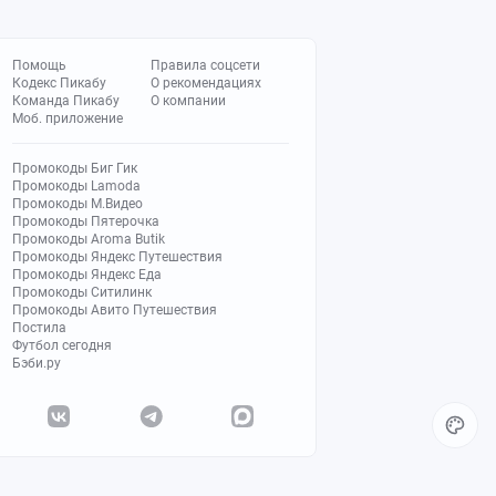
Помощь
Правила соцсети
Кодекс Пикабу
О рекомендациях
Команда Пикабу
О компании
Моб. приложение
Промокоды Биг Гик
Промокоды Lamoda
Промокоды М.Видео
Промокоды Пятерочка
Промокоды Aroma Butik
Промокоды Яндекс Путешествия
Промокоды Яндекс Еда
Промокоды Ситилинк
Промокоды Авито Путешествия
Постила
Футбол сегодня
Бэби.ру