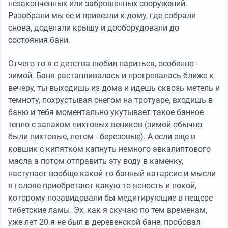
незаконченных или заброшенных сооружений.
Разобрали мы ее и привезли к дому, где собрали
снова, доделали крышу и дооборудовали до
состояния бани.
Отчего то я с детства любил париться, особенно -
зимой. Баня растапливалась и прогревалась ближе к
вечеру, ты выходишь из дома и идешь сквозь метель и
темноту, похрустывая снегом на тротуаре, входишь в
баню и тебя моментально укутывает такое банное
тепло с запахом пихтовых веников (зимой обычно
были пихтовые, летом - березовые). А если еще в
ковшик с кипятком капнуть немного эвкалиптового
масла а потом отправить эту воду в каменку,
наступает вообще какой то банный катарсис и мысли
в голове приобретают какую то ясность и покой,
которому позавидовали бы медитирующие в пещере
тибетские ламы. Эх, как я скучаю по тем временам,
уже лет 20 я не был в деревенской бане, пробовал