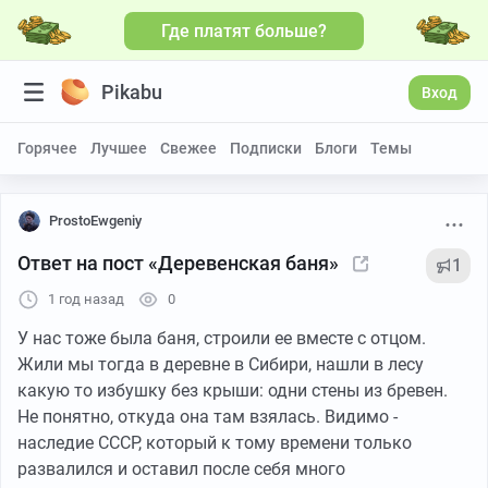
Где платят больше?
Pikabu
Вход
Горячее
Лучшее
Свежее
Подписки
Блоги
Темы
ProstoEwgeniy
Ответ на пост «Деревенская баня»
1
1 год назад
0
У нас тоже была баня, строили ее вместе с отцом.
Жили мы тогда в деревне в Сибири, нашли в лесу
какую то избушку без крыши: одни стены из бревен.
Не понятно, откуда она там взялась. Видимо -
наследие СССР, который к тому времени только
развалился и оставил после себя много