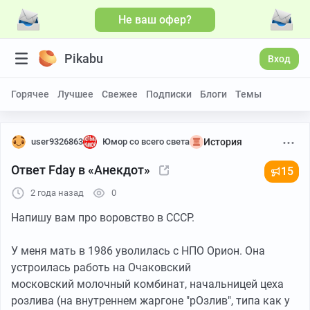
Не ваш офер?
Pikabu
Вход
Горячее
Лучшее
Свежее
Подписки
Блоги
Темы
user9326863
Юмор со всего света
История
Ответ Fday в «Анекдот»
15
2 года назад
0
Напишу вам про воровство в СССР.
У меня мать в 1986 уволилась с НПО Орион. Она
устроилась работь на Очаковский
московский молочный комбинат, начальницей цеха
розлива (на внутреннем жаргоне "рОзлив", типа как у