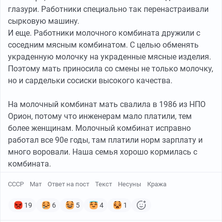
глазури. Работники специально так перенастраивали
сырковую машину.
И еще. Работники молочного комбината дружили с
соседним мясным комбинатом. С целью обменять
украденную молочку на украденные мясные изделия.
Поэтому мать приносила со смены не только молочку,
но и сардельки сосиски высокого качества.
На молочный комбинат мать свалила в 1986 из НПО
Орион, потому что инженерам мало платили, тем
более женщинам. Молочный комбинат исправно
работал все 90е годы, там платили норм зарплату и
много воровали. Наша семья хорошо кормилась с
комбината.
СССР
Мат
Ответ на пост
Текст
Несуны
Кража
19
6
5
4
1