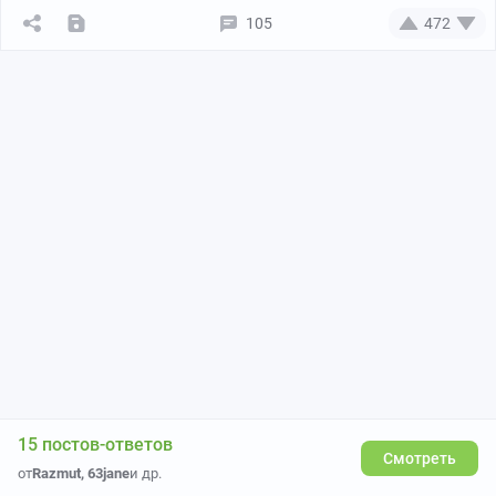
105
472
15 постов-ответов
Смотреть
от
Razmut
,
63jane
и др.