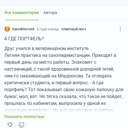
Все комментарии
Автора
Sanviktorovi4
2 года назад
ответный пост
А ГДЕ ПОРТФЕЛЬ?
Друг учился в ветеринарном институте.
Летняя практика на санэпидемстанции. Приходит в
первый день на место работы. Знакомят с
наставницей, с такой здоровенной дородной тетей,
чем-то смахивающей на Мордюкову. Та оглядела
критически студента, и первый вопрос: - А где
портфель? Тот показывает свою кожаную папочку для
бумаг, мол, вот. Но тётка сказала, что такое не пойдет,
прошлась по кабинетам, выпросила у одной из
сотрудниц портфель: - На вот, на сегодня, а завтра
Показать полностью
купи себе что-то похожее.
Поехали с проверкой на мясокомбинат.