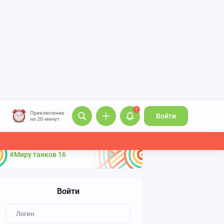
1
Войти
#Миру танков 16
Войти