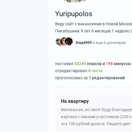
Yuripupolos
Веду сайт с вакансиями в Новой Москв
Пикабушник
9 лет 6 месяцев 1 неделю 
Disp4959
и еще 6 донатеров
поставил
53249
плюсов и
198
минусов
отредактировал
4
поста
проголосовал за
5
редактирований
На квартиру
Маленькая, но своя! Буду благодар
картина с никами участников (200 х 
это 100 рублей доната. Пишите цвет