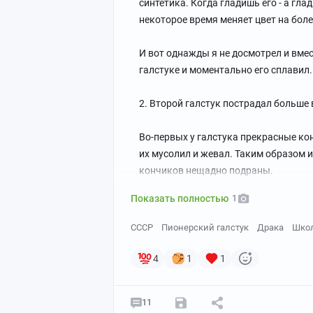
синтетика. Когда гладишь его - а гла
некоторое время меняет цвет на бол
И вот однажды я не досмотрел и вмес
галстуке и моментально его сплавил.
2. Второй галстук пострадал больше 
Во-первых у галстука прекрасные ко
их мусолил и жевал. Таким образом и
кончиков нещадно подраны.
Показать полностью
1
Во-вторых за галстук можно было схв
за что-то зацепишься.
СССР
Пионерский галстук
Драка
Шко
В третьих мажущейся шариковой ручк
4
1
1
и лице себе что-то нарисовать, но и о
11
Кароч, галстук изнохратился в рвану