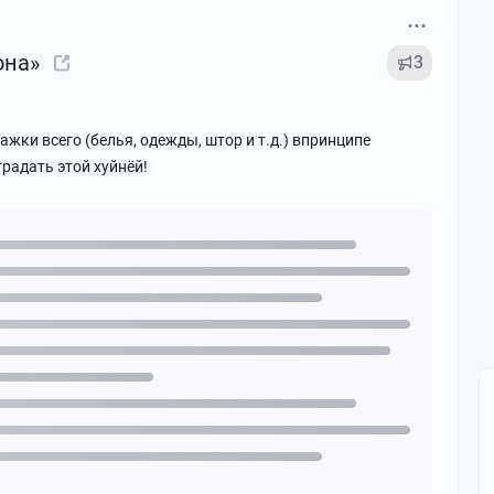
она»
3
ажки всего (белья, одежды, штор и т.д.) впринципе
радать этой хуйнёй!