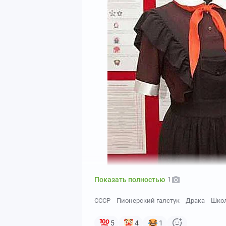
Показать полностью
1
СССР
Пионерский галстук
Драка
Шко
Фото из тырнетов
5
4
1