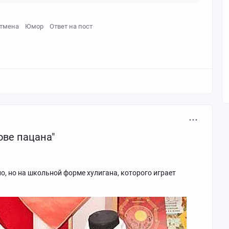
тмена
Юмор
Ответ на пост
ове пацана"
ло, но на школьной форме хулигана, которого играет