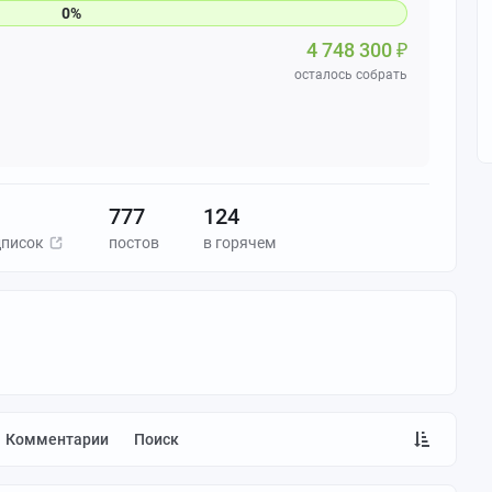
4 748 300
₽
осталось собрать
777
124
дписок
постов
в горячем
Комментарии
Поиск