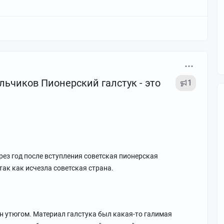
оготип с книжкой и солнцем, символ стремления к
каву она притирачивалась по контуру.
ямбы быть не могло, так как носящие её назывались
ла "чушпан"). Данную штуку просто спарывали и ходили без
льчиков Пионерский галстук - это
1
рез год после вступления советская пионерская
так как исчезла советская страна.
н утюгом. Материал галстука был какая-то галимая