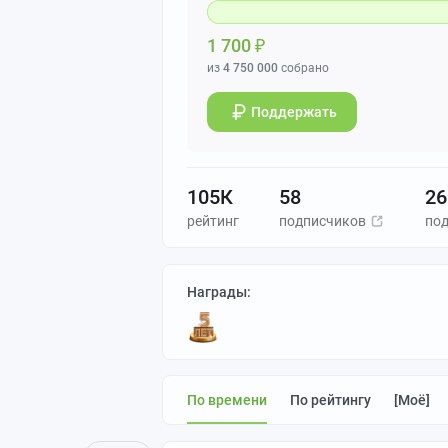
1 700
₽
из
4 750 000
собрано
Поддержать
105К
58
26
рейтинг
подписчиков
по
Награды:
По времени
По рейтингу
[моё]