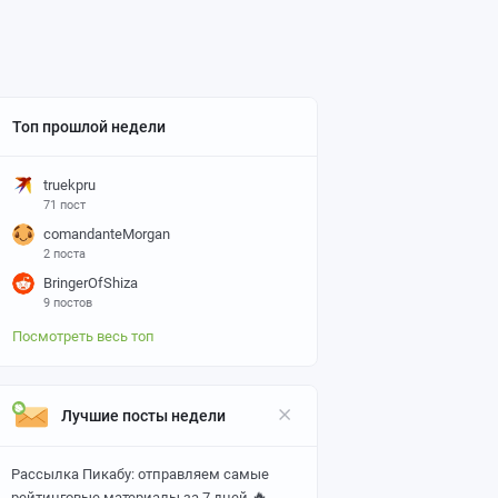
Топ прошлой недели
truekpru
71 пост
comandanteMorgan
2 поста
BringerOfShiza
9 постов
Посмотреть весь топ
Лучшие посты недели
Рассылка Пикабу: отправляем самые
🔥
рейтинговые материалы за 7 дней