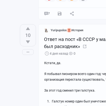
Видите на рукаве мужскогго пиджака л
знаниям?
7
Эта штука из какого-то полимера. К ру
Так вот. На рукаве у хулигана этой бл
Yuripupolos
История
10
"инкубаторскими" (или на языке сериа
Ответ на пост «В СССР у ма
неё.
был расходник»
4 дня назад
0
Кстати, да.
Я побывал пионером всего один год: че
организация перестала существовать, 
За этот год сменил три галстука.
Галстук номер один был уничтоже