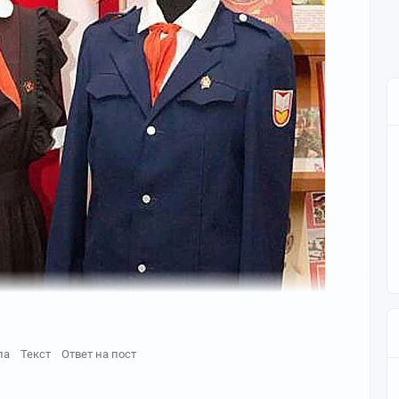
ла
Текст
Ответ на пост