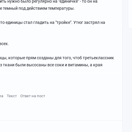
дить нужно было регулярно на "единичке" - то он на
ее темный под действием температуры.
то единицы стал гладить на "тройке". Утюг застрял на
всех.
нцы, которые прям созданы для того, чтоб третьеклассник
з ткани были высосаны все соки и витамины, а края
атиться в драке, в дружеской борьбе или просто случайно
ла
Текст
Ответ на пост
ой незаметно для самого себя можно не только на руках
жежде и в том числе на галстуке.
ю тряпицу.