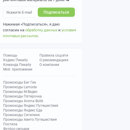
Подписаться
Нажимая «Подписаться», я даю
согласие на
обработку данных
и
условия
почтовых рассылок
.
Помощь
Правила соцсети
Кодекс Пикабу
О рекомендациях
Команда Пикабу
О компании
Моб. приложение
Промокоды Биг Гик
Промокоды Lamoda
Промокоды М.Видео
Промокоды Пятерочка
Промокоды Aroma Butik
Промокоды Яндекс Путешествия
Промокоды Яндекс Еда
Промокоды Ситилинк
Промокоды Авито Путешествия
Постила
Футбол сегодня