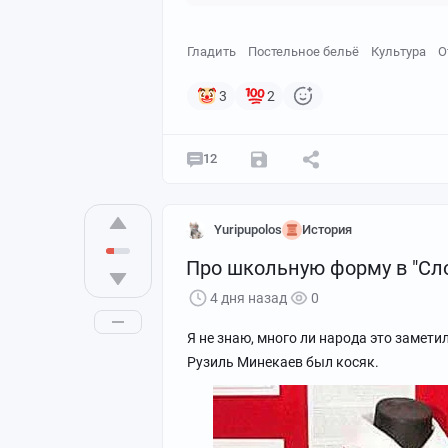
Гладить
Постельное бельё
Культура
О
3
2
12
Yuripupolos
История
Про школьную форму в "Сл
4 дня назад
0
Я не знаю, много ли народа это замети
Рузиль Минекаев был косяк.