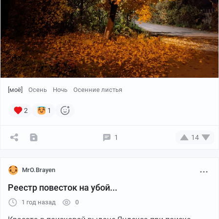
[моё]
Осень
Ночь
Осенние листья
2
1
1
14
MrO.Brayen
Реестр повесток на убой...
1 год назад
0