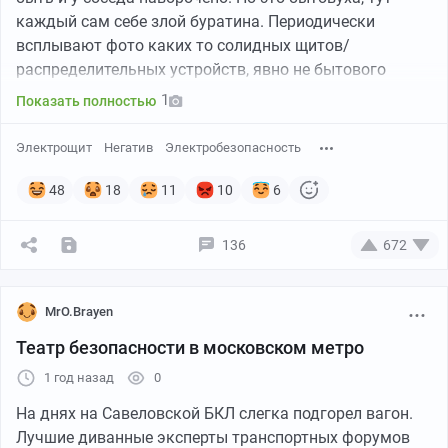
каждый сам себе злой буратина. Периодически
всплывают фото каких то солидных щитов/
Сначала на озон переехали товары с АлиЭкспресс, а
распределительных устройств, явно не бытового
теперь и описание товара. Короче лапти зачетные,
назначения. Предполагается что их обслуживают
1
Показать полностью
надо брать.
специально обученные люди, специалисты,
профессионалы. И тут на тебе. Короче, фото из отзыва
Электрощит
Негатив
Электробезопасность
на
кабель ПуГВнг(А)-LS 1х6 желто-зеленый
с сайта
одного гипермаркета. Это прекрасно.
48
18
11
10
6
136
672
MrO.Brayen
Театр безопасности в московском метро
1 год назад
0
На днях на Савеловской БКЛ слегка подгорел вагон.
Лучшие диванные эксперты транспортных форумов