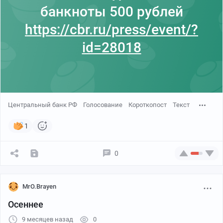
банкноты 500 рублей
https://cbr.ru/press/event/?
id=28018
Центральный банк РФ
Голосование
Короткопост
Текст
1
0
MrO.Brayen
Осеннее
9 месяцев назад
0