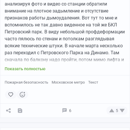
анализируя фото и видео со станции обратили
внимание на плотное задымление и отсутствие
признаков работы дымоудаления. Вот тут то мне и
вспомнилось не так давно виденное на той же БКЛ
Петровский парк. В виду небольшой профдеформации
часто пялюсь по стенам и потолкам разглядывая
всякие технические штуки. В начале марта несколько
раз переходил с Петровского Парка на Динамо. Там
сначала по балкону надо пройти, потом мимо лифта и
налево. Вот в районе "мимо лифта" сквозь реечный
Показать полностью
потолок хорошо видно запотолочное пространство. В
нём живут дымовые пожарные извещатели, такие
Пожарная безопасность
Московское метро
Текст
шайбы с лампочками, которые задымление
обнаруживают. В дежурном режиме обычно лампочки
моргают, а при тревоге- горят красненьким. Так вот
тогда, в начале марта индикаторы на двух датчиках в
6
5
этом месте настойчиво светились. Видимо они когда
то сработали , тревогу сбросили, но датчики не
перевзяли. Они ка бы до сих пор в тревоге, но