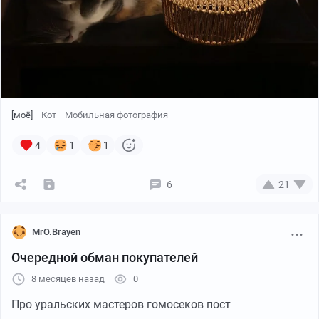
[моё]
Кот
Мобильная фотография
4
1
1
6
21
MrO.Brayen
Очередной обман покупателей
8 месяцев назад
0
Про уральских
мастеров
гомосеков пост