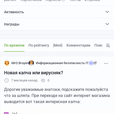
Активность
поставил
2375
плюсов и
313
минусов
Награды
отредактировал
0
постов
проголосовал за
0
редактирований
По времени
По рейтингу
[моё]
Комментарии
Поиск
MrO.Brayen
Информационная безопасность IT
IT
Новая капча или вирусняк?
7 месяцев назад
0
Дорогие уважаемые знатоки, подскажите пожалуйста
что за шляпа. При переходе на сайт интернет магазина
выводится вот такая интересная капча: