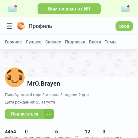
Вам письмо от HR
Профиль
Вход
Горячее
Лучшее
Свежее
Подписки
Блоги
Темы
MrO.Brayen
Пикабушник
4 года 2 месяца 3 недели 2 дня
Дата рождения: 25 августа
Подписаться
4454
0
6
12
3
рейтинг
подписчиков
подписок
постов
в горячем