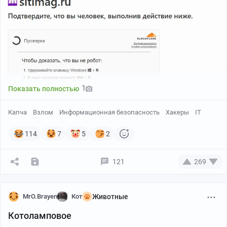
1
Показать полностью
Капча
Взлом
Информационная безопасность
Хакеры
IT
114
7
5
2
121
269
Ну как бы предлагают открыть командную строку
(называя ее окном проверки), вставить туда кое что и
MrO.Brayen
Кот
Животные
запустить. Само кое что выглядит так:
Котоламповое