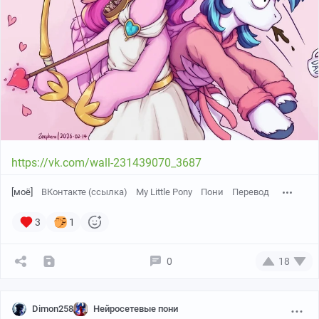
https://vk.com/wall-231439070_3687
[моё]
ВКонтакте (ссылка)
My Little Pony
Пони
Перевод
3
1
0
18
Dimon258
Нейросетевые пони