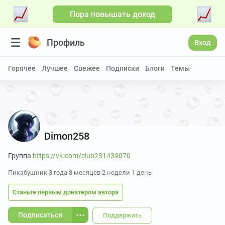
Пора повышать доход
Больше видео
Профиль
Вход
Горячее
Лучшее
Свежее
Подписки
Блоги
Темы
Dimon258
Группа
https://vk.com/club231439070
Пикабушник
3 года 8 месяцев 2 недели 1 день
Станьте первым донатером автора
Подписаться
Поддержать