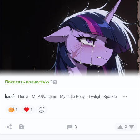
1
Показать полностью
[моё]
Пони
MLP Фанфик
My Little Pony
Twilight Sparkle
1
1
3
9