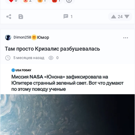
1
24
Dimon258
Юмор
Там просто Кризалис разбушевалась
5 месяцев назад
0
https://vk.com/wall-231439070_3653