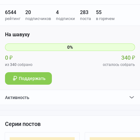
6544
20
4
283
55
рейтинг
подписчиков
подписки
поста
в горячем
На шавуху
0
₽
340
₽
из
340
собрано
осталось собрать
Поддержать
Активность
поставил
70
плюсов и
2
минуса
отредактировал
0
постов
проголосовал за
0
редактирований
Серии постов