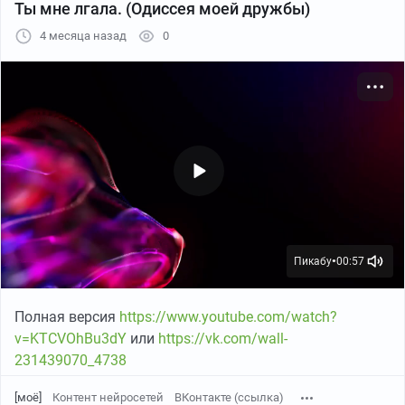
Ты мне лгала. (Одиссея моей дружбы)
4 месяца назад
0
Пикабу
00:57
●
Полная версия
https://www.youtube.com/watch?
v=KTCVOhBu3dY
или
https://vk.com/wall-
231439070_4738
[моё]
Контент нейросетей
ВКонтакте (ссылка)