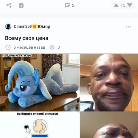
2
15
https://vk.com/wall-231439070_3563
Dimon258
Юмор
Всему своя цена
5 месяцев назад
0