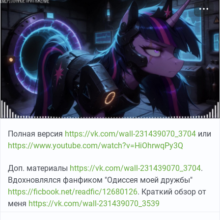
Полная версия
https://vk.com/wall-231439070_3704
или
https://www.youtube.com/watch?v=HiOhrwqPy3Q
Доп. материалы
https://vk.com/wall-231439070_3704
.
Вдохновлялся фанфиком "Одиссея моей дружбы"
https://ficbook.net/readfic/12680126
. Краткий обзор от
меня
https://vk.com/wall-231439070_3539