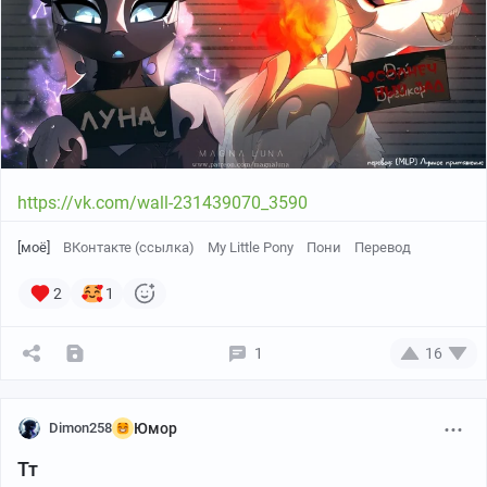
https://vk.com/wall-231439070_3615
https://vk.com/wall-231439070_3590
[моё]
ВКонтакте (ссылка)
My Little Pony
Пони
Перевод
2
1
1
16
Dimon258
Юмор
Тт