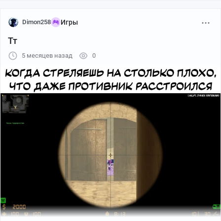
Dimon258
Игры
Тт
5 месяцев назад
0
https://vk.com/wall-231439070_3539
Я тут прослушал фанфик "Одиссея моей дружбы" в
аудио формате и хочу немного рассказать, что думаю.
Стартует всё с относительно каноничной Твайлайт,
которая, опьянённая азартом исследователя, лезет в
межмировые эксперименты и оказывается втянутой в
«одиссею» — корона перебрасывает её из мира в мир,
пока она «исправляет» локальные катастрофы. Для
неё проходит триста лет, наполненных войнами,
рабством, диктатурами, тоталитарными
городами‑ульями и монстрами, а в родной Эквестрии
друзья успевают только опомниться после её