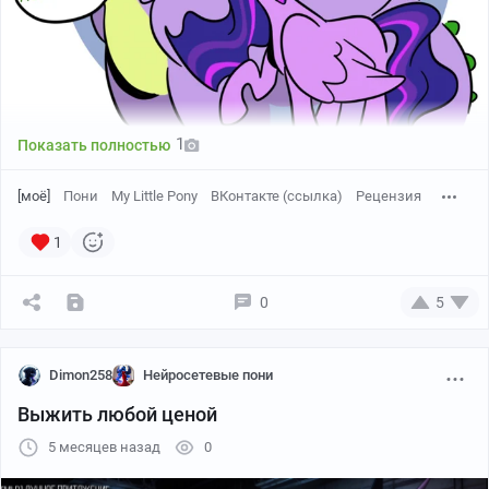
1
Показать полностью
[моё]
Пони
My Little Pony
ВКонтакте (ссылка)
Рецензия
1
0
5
Dimon258
Нейросетевые пони
Выжить любой ценой
5 месяцев назад
0