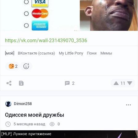
https://vk.com/wall-231439070_3536
[моё]
ВКонтакте (ссылка)
My Little Pony
Пони
Мемы
2
2
11
Dimon258
Одиссея моей дружбы
5 месяцев назад
0