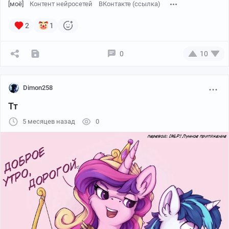
[моё]
Контент нейросетей
ВКонтакте (ссылка)
2
1
0
10
Dimon258
Тт
5 месяцев назад
0