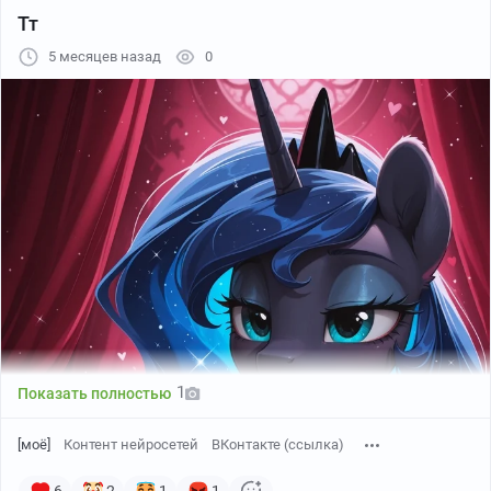
Тт
5 месяцев назад
0
1
Показать полностью
[моё]
Контент нейросетей
ВКонтакте (ссылка)
6
2
1
1