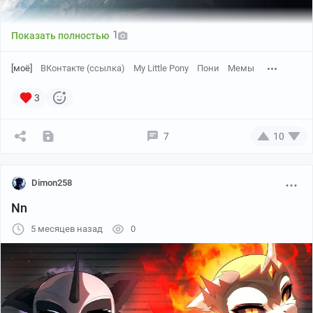
1
Показать полностью
[моё]
ВКонтакте (ссылка)
My Little Pony
Пони
Мемы
3
7
10
Dimon258
Nn
5 месяцев назад
0