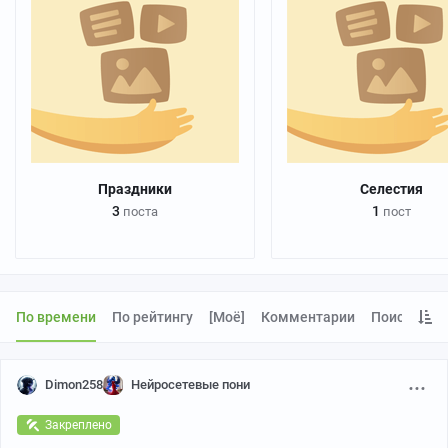
Праздники
Селестия
3
1
поста
пост
По времени
По рейтингу
[моё]
Комментарии
Поиск
Dimon258
Нейросетевые пони
Закреплено