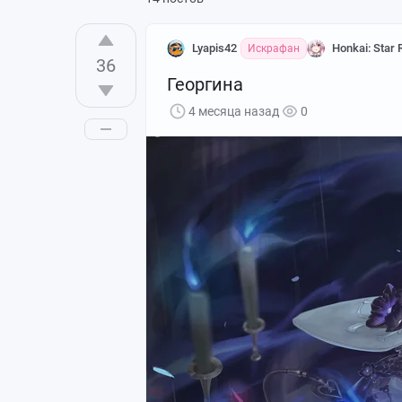
Lyapis42
Honkai: Star R
Искрафан
36
Георгина
4 месяца назад
0