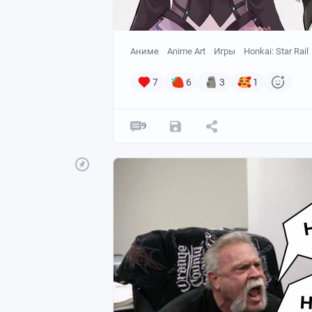
Аниме
Anime Art
Игры
Honkai: Star Rail
7
6
3
1
9