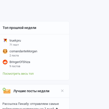
Топ прошлой недели
truekpru
71 пост
comandanteMorgan
2 поста
BringerOfShiza
9 постов
Посмотреть весь топ
Лучшие посты недели
Рассылка Пикабу: отправляем самые
🔥
рейтинговые материалы за 7 дней