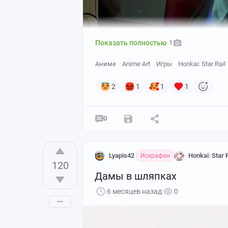
Показать полностью
1
Аниме
Anime Art
Игры
Honkai: Star Rail
2
1
1
1
0
Lyapis42
Honkai: Star R
Искрафан
120
Дамы в шляпках
6 месяцев назад
0