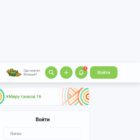
1
Войти
#Миру танков 16
Войти