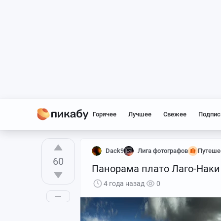
Горячее
Лучшее
Свежее
Подпис
Dack9
Лига фотографов
Путеше
60
Панорама плато Лаго-Наки
4 года назад
0