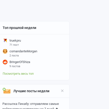
Топ прошлой недели
truekpru
71 пост
comandanteMorgan
2 поста
BringerOfShiza
9 постов
Посмотреть весь топ
Лучшие посты недели
Рассылка Пикабу: отправляем самые
🔥
рейтинговые материалы за 7 дней