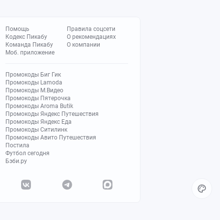
Помощь
Правила соцсети
Кодекс Пикабу
О рекомендациях
Команда Пикабу
О компании
Моб. приложение
Промокоды Биг Гик
Промокоды Lamoda
Промокоды М.Видео
Промокоды Пятерочка
Промокоды Aroma Butik
Промокоды Яндекс Путешествия
Промокоды Яндекс Еда
Промокоды Ситилинк
Промокоды Авито Путешествия
Постила
Футбол сегодня
Бэби.ру