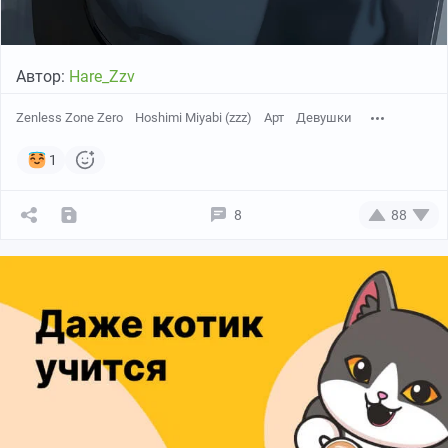
Автор:
Hare_Zzv
Zenless Zone Zero
Hoshimi Miyabi (zzz)
Арт
Девушки
1
8
88