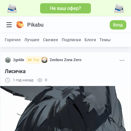
Не ваш офер?
Pikabu
Вход
Горячее
Лучшее
Свежее
Подписки
Блоги
Темы
2goldx
Zenless Zone Zero
Mr. Fox
Лисичка
1 год назад
0