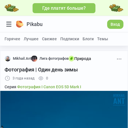
Где платят больше?
Pikabu
Вход
Горячее
Лучшее
Свежее
Подписки
Блоги
Темы
Mikhail.Ant
Лига фотографов
Природа
Фотография | Один день зимы
3 года назад
0
Серия
Фотография I Canon EOS 5D Mark I