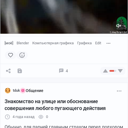
[моё]
Blender
Компьютерная графика
Графика
Edit
4
tduk
Общение
Знакомство на улице или обоснование
совершения любого пугающего действия
4 года назад
0
Обычно, для парней главным страхом перед подходом