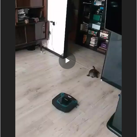
- куттер (ножичек такой);
- пила;
- мультитул, что-то из него да пригодится.