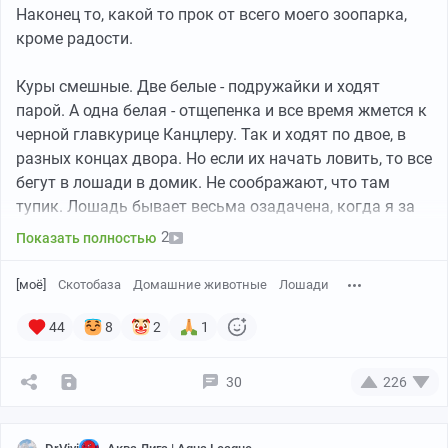
Наконец то, какой то прок от всего моего зоопарка,
можно будет вытягивать лапки и вспоминать своё
кроме радости.
любимое место в садике под абрикосовым деревом.
Куры смешные. Две белые - подружайки и ходят
парой. А одна белая - отщепенка и все время жмется к
черной главкурице Канцлеру. Так и ходят по двое, в
разных концах двора. Но если их начать ловить, то все
бегут в лошади в домик. Не соображают, что там
тупик. Лошадь бывает весьма озадачена, когда я за
курами гоняюсь. Чтоб ни на кого не наступить.
2
Показать полностью
Грустные новости. Мои 3 индийских бегунка дл
[моё]
Скотобаза
Домашние животные
Лошади
борьбы с испанскими слизнями исчезли, после
переселения на улицу в общий вольер.
44
8
2
1
Я за ними пару дней наблюдала, вроде они освоились.
Выбрали себе самый маленький домик и научились
30
226
давать отпор курицам. И чисто, как пингвины
мадагаскара, озираясь бегать по маршруту:
кормушка-прудик-домик.