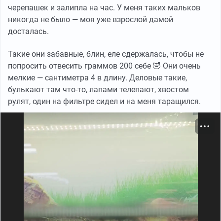
черепашек и залипла на час. У меня таких мальков
Старый островок и камень ей уже не подходит по
никогда не было — моя уже взрослой дамой
размеру, ещё она накачалась как Геракл и всю
досталась.
конструкцию рушит для развлечения, поэтому
Такие они забавные, блин, еле сдержалась, чтобы не
оставлять её так на целый день не получится. То, что
попросить отвесить граммов 200 себе 🤣 Они очень
имеется в продаже, совершенно меня не устраивает. В
мелкие — сантиметра 4 в длину. Деловые такие,
большинстве случаев островки рассчитаны на
булькают там что-то, лапами телепают, хвостом
маленьких черепах, а не на 2 кило счастья и
рулят, один на фильтре сидел и на меня таращился.
пузыриков из носа. Зная мою Тортиллу, она это всё
или сгрызёт, или оторвёт и будет катать на спине,
радостно размахивая лапами.
Один островок почти заинтересовал, но там прямым
текстом от продавца написано, что для крупных
черепах фиксации нет, придётся додумывать
самостоятельно. Интересная, конечно, перспектива,
отдать 50 евро, чтобы после что-то там додумывать,
поэтому я решила додумать чуть дешевле и прям с
нуля.