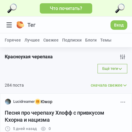
Что почитать?
Больше видео
Тег
Вход
Горячее
Лучшее
Свежее
Подписки
Блоги
Темы
Красноухая черепаха
Ещё теги
284 поста
сначала свежее
Lucidreamer
Юмор
Песня про черепаху Хлофф с привкусом
Кхорна и нацизма
5 дней назад
0