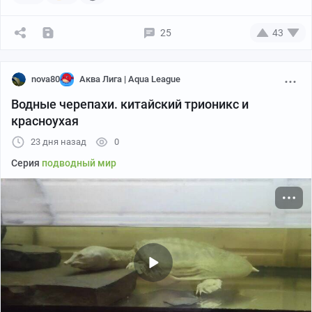
25
43
nova80
Аква Лига | Aqua League
Водные черепахи. китайский трионикс и
красноухая
23 дня назад
0
Серия
подводный мир