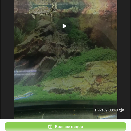
Всё брала из головы, из опыта рукожопства у меня в
наличии только всякие там вязания/вышивания/
бусики, особого опыта художественного выпиливания
по трубам у меня нет, поэтому делайте скидку на это.
Итак.
Рецепт приготовления острова для Тортиллочки:
Ингредиенты:
- говно и палки
- трубы пвх 20 мм;
Пикабу
00:40
●
- крупный песок/мелкие камни для начинки
(утяжеляем, чтобы не плавало);
Больше видео