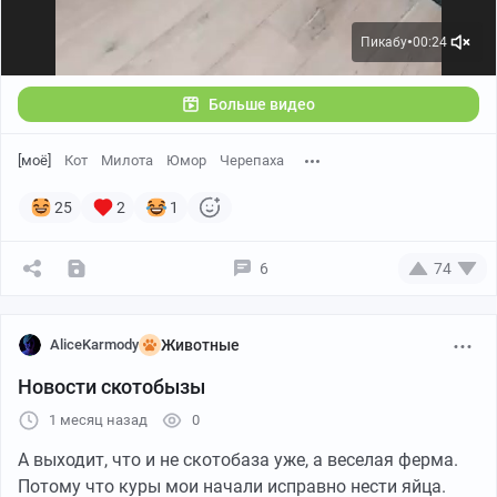
Пикабу
00:24
●
Больше видео
[моё]
Кот
Милота
Юмор
Черепаха
25
2
1
6
74
AliceKarmody
Животные
А теперь со всей этой хренью на борту мы попробуем
взлететь.
Новости скотобызы
1 месяц назад
0
Собираем решётку с помощью рук и, внезапно, скалки.
А выходит, что и не скотобаза уже, а веселая ферма.
Примеряем под животное. Животное поместилось и,
Потому что куры мои начали исправно нести яйца.
вроде, довольное — нигде не жмёт, ничего не чешет,