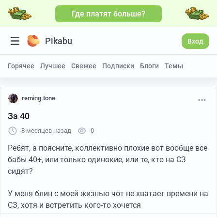
Где платят больше?
Pikabu
Вход
Горячее
Лучшее
Свежее
Подписки
Блоги
Темы
reming.tone
За 40
8 месяцев назад
0
Ребят, а поясните, коллективно плохие вот вообще все
бабы 40+, или только одинокие, или те, кто на СЗ
сидят?
У меня блин с моей жизнью чот не хватает времени на
СЗ, хотя и встретить кого-то хочется