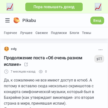
Пора повышать доход
Pikabu
Вход
Горячее
Лучшее
Свежее
Подписки
Блоги
Темы
svlg
Продолжение поста «Об очень разном
1
исламе»
7 месяцев назад
0
Да, к сожалению не все имеют доступ в ютюб. А
потому я вставлю сюда несколько скриншотов с
концерта симфонической музыки, который был в
Бахрейне (как утверждает википедия- это вторая
страна в мире, принявшая ислам).