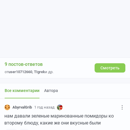
9 постов-ответов
Смотреть
от
user10712660
,
TIgrek
и др.
Все комментарии
Автора
AbyrvalGrib
1 год назад
нам давали зеленые маринованные помидоры ко
второму блюду, какие же они вкусные были