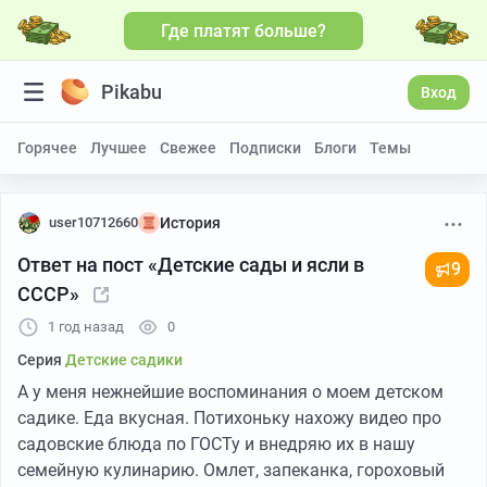
Где платят больше?
Pikabu
Вход
Горячее
Лучшее
Свежее
Подписки
Блоги
Темы
user10712660
История
Ответ на пост «Детские сады и ясли в
9
СССР»
1 год назад
0
Серия
Детские садики
А у меня нежнейшие воспоминания о моем детском
садике. Еда вкусная. Потихоньку нахожу видео про
садовские блюда по ГОСТу и внедряю их в нашу
семейную кулинарию. Омлет, запеканка, гороховый