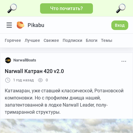
Что почитать?
Pikabu
Вход
Горячее
Лучшее
Свежее
Подписки
Блоги
Темы
NarwallBoats
Narwall Катран 420 v2.0
1 год назад
0
Катамаран, уже ставшей классической, Ротановской
компоновки. Но с профилем днища нашей,
запатентованной в лодке Narwall Leader, полу-
тримаранной структуры.