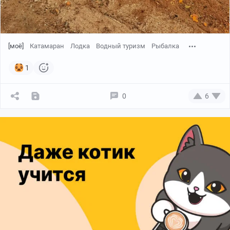
[моё]
Катамаран
Лодка
Водный туризм
Рыбалка
1
0
6