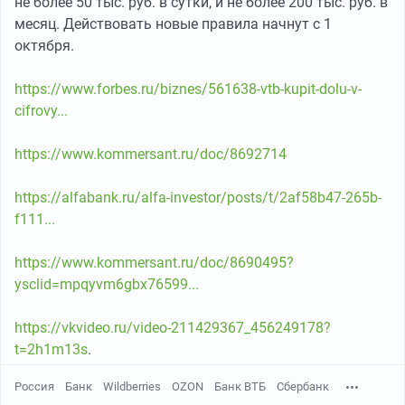
не более 50 тыс. руб. в сутки, и не более 200 тыс. руб. в
месяц. Действовать новые правила начнут с 1
октября.
https://www.forbes.ru/biznes/561638-vtb-kupit-dolu-v-
cifrovy...
https://www.kommersant.ru/doc/8692714
https://alfabank.ru/alfa-investor/posts/t/2af58b47-265b-
f111...
https://www.kommersant.ru/doc/8690495?
ysclid=mpqyvm6gbx76599...
https://vkvideo.ru/video-211429367_456249178?
t=2h1m13s
.
Россия
Банк
Wildberries
OZON
Банк ВТБ
Сбербанк