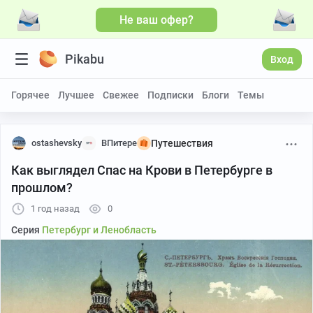
Не ваш офер?
Pikabu
Вход
Горячее
Лучшее
Свежее
Подписки
Блоги
Темы
ostashevsky
ВПитере
Путешествия
Как выглядел Спас на Крови в Петербурге в
прошлом?
1 год назад
0
Серия
Петербург и Ленобласть