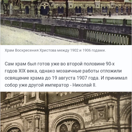
Храм Воскресения Христова между 1902 и 1906 годами.
Сам храм был готов уже во второй половине 90-х
годов XIX века, однако мозаичные работы отложили
освящение храма до 19 августа 1907 года. И принимал
собор уже другой император - Николай II.