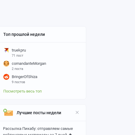
Топ прошлой недели
truekpru
71 пост
comandanteMorgan
2 поста
BringerOfShiza
9 постов
Посмотреть весь топ
Лучшие посты недели
Рассылка Пикабу: отправляем самые
🔥
рейтинговые материалы за 7 дней