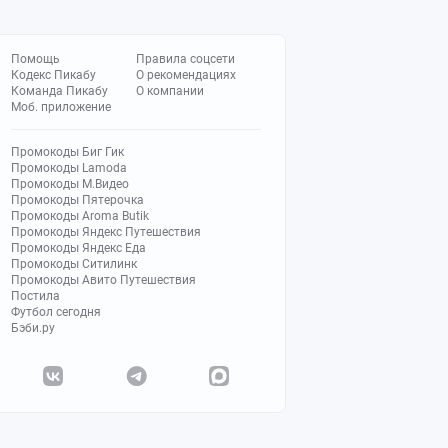
Помощь
Правила соцсети
Кодекс Пикабу
О рекомендациях
Команда Пикабу
О компании
Моб. приложение
Промокоды Биг Гик
Промокоды Lamoda
Промокоды М.Видео
Промокоды Пятерочка
Промокоды Aroma Butik
Промокоды Яндекс Путешествия
Промокоды Яндекс Еда
Промокоды Ситилинк
Промокоды Авито Путешествия
Постила
Футбол сегодня
Бэби.ру