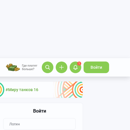
1
Войти
#Миру танков 16
Войти