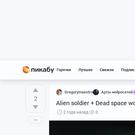
Горячее
Лучшее
Свежее
Подпис
Gregorymaestro
Арты нейросетей
2
Alien soldier + Dead space
2 года назад
0