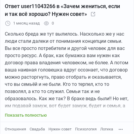
Шаламе?),
да чтобы все смотрели и завидовали.
Ответ user11043266 в «Зачем жениться, если
и так всё хорошо? Нужен совет»
И не важно, что Бред Питт с пузиком и щетиной, а все
1 месяц назад
0
не смотрят а накидываются халявным коньячком под
сервелатик - главное не реальность, а мечты. А
мечты,
Сколько бреда же тут вылилось. Насколько же у нас
родные мои, должны сбываться
. Иначе зачем жить?
люди стали далеки от понимания концепции семьи.
Вы все просто потребители и другой человек для вас
Обратная сторона: не дали.
просто ресурс. А брак, как бумажка вам нужен как
договор права владения человеком, не более. А потом
С другой стороны,
позиция ТС тоже абсолютно
ваша наивная головешка вдруг осознает, что договор
понятна
.
Если ты по жизни интроверт, то идея
можно расторгнуть, право отобрать и оказывается,
оказаться в центре внимания нескольких десятков
что вы семьёй и не были. Кто то терпел, кто то
люде
й и потратить крупную сумму на один вечер,
позволял, а кто то служил. Семьи так и не
который еще и дискомфортен будет -
может
образовалось. Как же так? В браке ведь были!! Но нет,
восприниматься
не как праздник, а
как
им подавай замуж, вот будет замуж, будет и семья, а
дорогостоящая форма социального наказани
я.
если нет, то это не серьезно! А с вами вообще
Показать полностью
возможно создать семью? Вы вообще понимаете как
Поэтому
я бы обсуждал
не вопрос "будет свадьба или
Правда, эта история удачно для дуры не завершилась,
это?
Отношения
Свадьба
Нужен совет
Психология
Логика
нет", а
вопрос "какую потребность каждый из нас