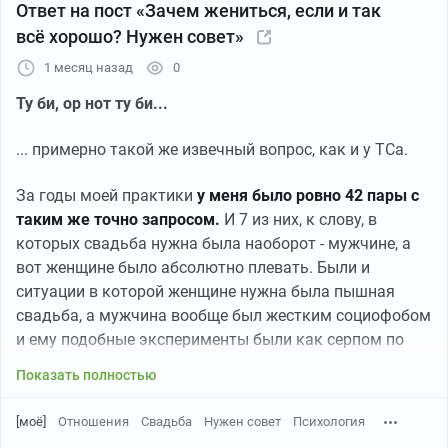
Ответ на пост «Зачем жениться, если и так
всё хорошо? Нужен совет»
1 месяц назад
0
Ту би, ор нот ту би...
... примерно такой же извечный вопрос, как и у ТСа.
За годы моей практики
у меня было ровно 42 пары с
таким же точно запросом.
И 7 из них, к слову, в
которых свадьба нужна была наоборот - мужчине, а
вот женщине было абсолютно плевать. Были и
ситуации в которой женщине нужна была пышная
свадьба, а мужчина вообще был жестким социофобом
и ему подобные эксперименты были как серпом по
тестикулам. И наоборот тоже были.
Показать полностью
Так вот это я все к чему.
Как человек, который
[моё]
Отношения
Свадьба
Нужен совет
Психология
работает с парами, я бы предложил посмотреть на