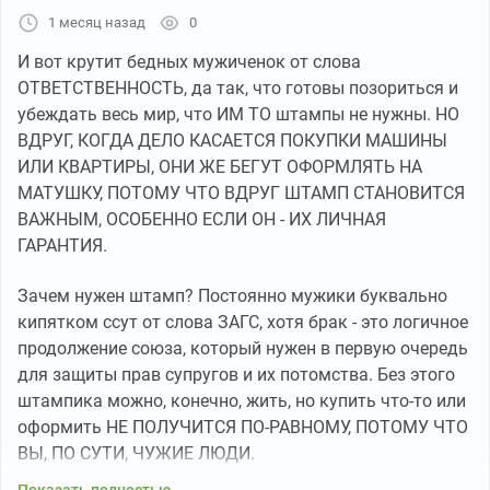
бы автор узнал, что его родители не платили
1 месяц назад
0
алименты, он бы, скорее всего, возмутился. 33% (на
двоих детей) - это установленный законом минимум.
И вот крутит бедных мужиченок от слова
Фраза «с формулировкой, что ты не участвовал» -
ОТВЕТСТВЕННОСТЬ, да так, что готовы позориться и
стандартная юридическая формальность, это не
убеждать весь мир, что ИМ ТО штампы не нужны. НО
клеймо «ирода». Отдел кадров видит только
ВДРУГ, КОГДА ДЕЛО КАСАЕТСЯ ПОКУПКИ МАШИНЫ
исполнительный лист, а не «формулировку».
ИЛИ КВАРТИРЫ, ОНИ ЖЕ БЕГУТ ОФОРМЛЯТЬ НА
МАТУШКУ, ПОТОМУ ЧТО ВДРУГ ШТАМП СТАНОВИТСЯ
«Твою квартиру пытаются отжать, делят пополам».
ВАЖНЫМ, ОСОБЕННО ЕСЛИ ОН - ИХ ЛИЧНАЯ
Это ложь. Семейный кодекс РФ (ст. 36) четко
ГАРАНТИЯ.
разделяет имущество. Добрачное имущество не
делится вообще. Если квартира куплена до брака - она
Зачем нужен штамп? Постоянно мужики буквально
остается автору целиком. Имущество, полученное в
кипятком ссут от слова ЗАГС, хотя брак - это логичное
дар или по наследству в браке, не делится. Делится
продолжение союза, который нужен в первую очередь
только совместно нажитое в браке имущество. Если
для защиты прав супругов и их потомства. Без этого
квартира куплена в ипотеку в браке, да, она
штампика можно, конечно, жить, но купить что-то или
совместная. Но и ипотечные долги делятся пополам. А
оформить НЕ ПОЛУЧИТСЯ ПО-РАВНОМУ, ПОТОМУ ЧТО
первоначальный взнос из добрачных средств - это не
ВЫ, ПО СУТИ, ЧУЖИЕ ЛЮДИ.
дар и не совместное имущество. Его можно и нужно