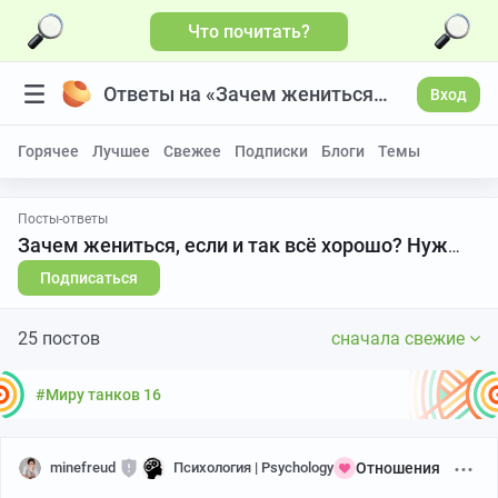
Что почитать?
Ответы на «Зачем жениться, если и так всё хорошо? Нужен совет»
Вход
Горячее
Лучшее
Свежее
Подписки
Блоги
Темы
Посты-ответы
Зачем жениться, если и так всё хорошо? Нужен совет
Подписаться
25 постов
сначала свежие
#Миру танков 16
minefreud
Психология | Psychology
Отношения