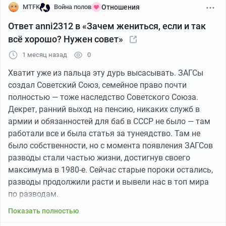
ИСТОРИЙ ПРО СКУЧАЮЩУЮ И ГУЛЯЮЩУЮ, вы сами
MTFK
Война полов
Отношения
выбираете женщин изначально ленивых, изначально
Ответ anni2312 в «Зачем жениться, если и так
проблемных, изначально любящих мужское внимание,
всё хорошо? Нужен совет»
а потом ноете, что вам изменили и бросили. БЕРИТЕ
1 месяц назад
0
ТОЖЕ ОТВЕТСТВЕННОСТЬ ЗА ТО, КОГО ПУСКАЕТЕ НА
СВОЙ ЧЛЕН.
Хватит уже из пальца эту дурь высасывать. ЗАГСы
создал Советский Союз, семейное право почти
Высокий процент инициативы от женщин - это не
полностью — тоже наследство Советского Союза.
маркер их испорченности. Это маркер того, что
Декрет, ранний выход на пенсию, никаких служб в
институт брака в его патриархальной модели
армии и обязанностей для баб в СССР не было — там
перестал работать для женщин, которые больше не
работали все и была статья за тунеядство. Там не
готовы на неравноправную сделку. Мужчина из поста
было собственности, но с момента появления ЗАГСов
не предлагает им НИЧЕГО в эмоциональном и
разводы стали частью жизни, достигнув своего
бытовом плане и искренне удивляется, что одного
максимума в 1980-е. Сейчас старые пороки остались,
«материального обеспечения» недостаточно.
разводы продолжили расти и вывели нас в топ мира
Женщины голосуют ногами за выход из отношений,
по разводам.
которые их не обогащают, а эксплуатируют. Проблема
Показать полностью
не в «бабах», а в неумении значительной части
мужчин выстраивать равноправные партнерские