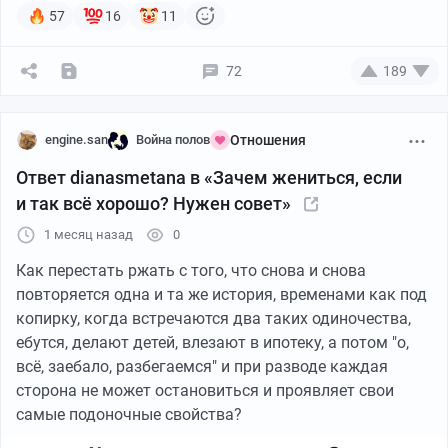
эту ситуацию немного шире
, чем "свадьба vs не
57
16
11
свадьба".
72
189
Очень часто мужчина
(женщина конкретно по моему
опыту реже)
думает, что спор идет про штамп
. Или
бессмысленную трату денег на жрачку и развлечение
engine.san
Война полов
Отношения
категорически малозначительных людей.
А женщина
Ответ dianasmetana в «Зачем жениться, если
думает, что спор идет про отношение к ней
лично и ее
желаниям.
и так всё хорошо? Нужен совет»
1 месяц назад
0
Так, сохраняйте спокойствие и вашу ценную пепяку,
Как перестать ржать с того, что снова и снова
зачехляйте флюгегехаймены, панамка для ваших
повторяется одна и та же история, временами как под
фаллических писюриков откроется чутка позже.
копирку, когда встречаются два таких одиночества,
Сначала поясню.
ебутся, делают детей, влезают в ипотеку, а потом "о,
Штампуем!
всё, заебало, разбегаемся" и при разводе каждая
сторона не может остановиться и проявляет свои
Для многих женщин свадьба - это не юридическая
самые подоночные свойства?
процедура
и даже не дико угарное откисалово,