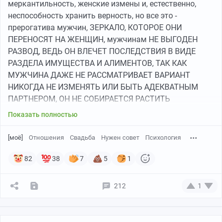
меркантильность, женские измены и, естественно,
неспособность хранить верность, но все это -
прерогатива мужчин, ЗЕРКАЛО, КОТОРОЕ ОНИ
ПЕРЕНОСЯТ НА ЖЕНЩИН, мужчинам НЕ ВЫГОДЕН
РАЗВОД, ВЕДЬ ОН ВЛЕЧЕТ ПОСЛЕДСТВИЯ В ВИДЕ
РАЗДЕЛА ИМУЩЕСТВА И АЛИМЕНТОВ, ТАК КАК
МУЖЧИНА ДАЖЕ НЕ РАССМАТРИВАЕТ ВАРИАНТ
НИКОГДА НЕ ИЗМЕНЯТЬ ИЛИ БЫТЬ АДЕКВАТНЫМ
ПАРТНЕРОМ, ОН НЕ СОБИРАЕТСЯ РАСТИТЬ
СОВМЕСТНЫХ ДЕТЕЙ. И из-за невыгодности САМИ
Показать полностью
МУЖЧИНЫ ПОЧТИ НИКОГДА НЕ ПОДАЮТ НА РАЗВОД,
А ПРОСТО ДОВОДЯТ ЖЕНЩИН ДО ТОЧКИ, ЧТОБ ОНА
[моё]
Отношения
Свадьба
Нужен совет
Психология
ПРИНЯЛА НА СЕБЯ ОТВЕТСТВЕННОСТЬ И ПОШЛА
РАЗВОДИТЬСЯ. У меня куча примеров тому, где
82
38
7
5
1
пьяный долбоеб тиранит семью и не собирается
разводиться, где наркоманит, где не работает
212
1
годами... А потом они тупо говорят: баба предала,
кинула меня, все было хорошо. НИКТО НЕ УХОДИТ ИЗ
ОТНОШЕНИЙ, ГДЕ ВСЕ ХОРОШО, НЕ НАДО МНЕ