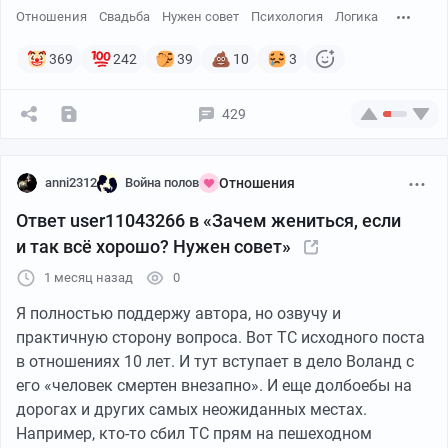
Отношения
Свадьба
Нужен совет
Психология
Логика
отношения, что и приводит к массовому исходу.
369
242
39
10
3
Автор пытается выставить СССР эдаким мужским
раем, что является грубой подтасовкой.
429
Статья за тунеядство существовала для всех. Да, в
СССР работали практически все трудоспособные
anni2312
Война полов
Отношения
граждане. Но «никаких обязанностей для баб» - это
ложь. На советской женщине висела «двойная
Ответ user11043266 в «Зачем жениться, если
нагрузка»: полный рабочий день и вторая смена дома
и так всё хорошо? Нужен совет»
(быт, дети, очереди в магазинах). Это признанная
1 месяц назад
0
социологами и историками реальность.
Освобождения от работы не было.
Я полностью поддержу автора, но озвучу и
практичную сторону вопроса. Вот ТС исходного поста
Разводы в СССР. Автор сам себе противоречит:
в отношениях 10 лет. И тут вступает в дело Воланд с
говорит, что «с момента появления ЗАГСов разводы
его «человек смертен внезапно». И еще долбоебы на
стали частью жизни». Значит, и при СССР семьи
дорогах и других самых неожиданных местах.
распадались массово, просто инициаторами часто
Например, кто-то сбил ТС прям на пешеходном
становились мужчины, а юридическая и социальная