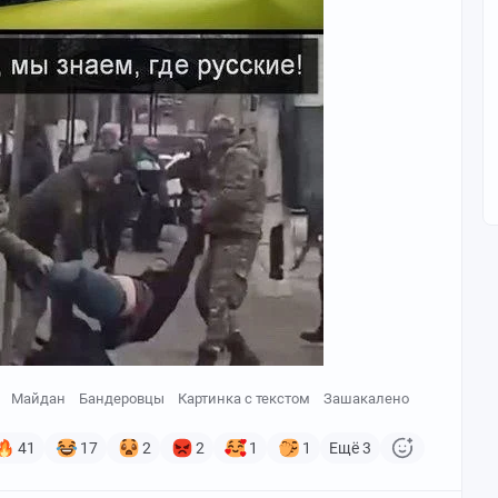
Майдан
Бандеровцы
Картинка с текстом
Зашакалено
41
17
2
2
1
1
Ещё 3