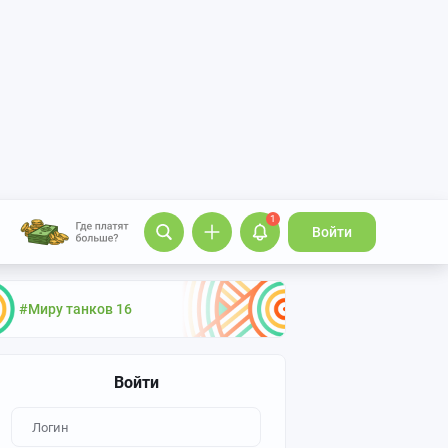
1
Войти
#Миру танков 16
Войти