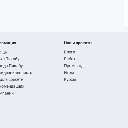
ормация
Наши проекты
ощь
Блоги
кс Пикабу
Работа
анда Пикабу
Промокоды
фиденциальность
Игры
ила соцсети
Курсы
комендациях
омпании