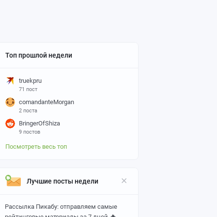
Топ прошлой недели
truekpru
71 пост
comandanteMorgan
2 поста
BringerOfShiza
9 постов
Посмотреть весь топ
Лучшие посты недели
Рассылка Пикабу: отправляем самые
🔥
рейтинговые материалы за 7 дней