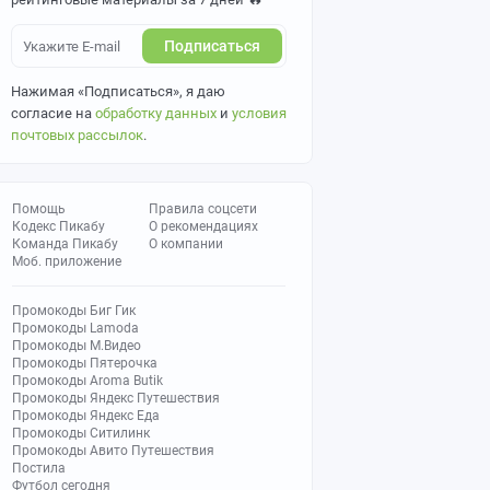
Подписаться
Нажимая «Подписаться», я даю
согласие на
обработку данных
и
условия
почтовых рассылок
.
Помощь
Правила соцсети
Кодекс Пикабу
О рекомендациях
Команда Пикабу
О компании
Моб. приложение
Промокоды Биг Гик
Промокоды Lamoda
Промокоды М.Видео
Промокоды Пятерочка
Промокоды Aroma Butik
Промокоды Яндекс Путешествия
Промокоды Яндекс Еда
Промокоды Ситилинк
Промокоды Авито Путешествия
Постила
Футбол сегодня