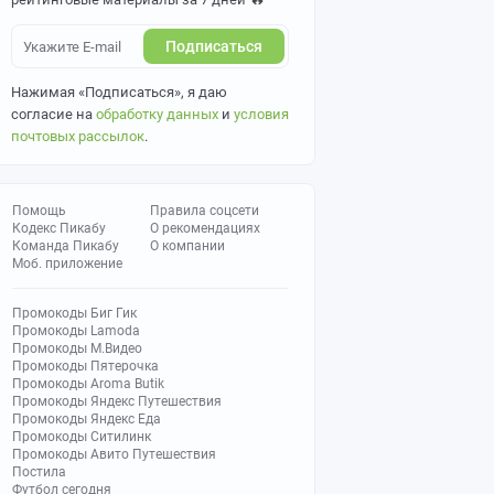
Подписаться
Нажимая «Подписаться», я даю
согласие на
обработку данных
и
условия
почтовых рассылок
.
Помощь
Правила соцсети
Кодекс Пикабу
О рекомендациях
Команда Пикабу
О компании
Моб. приложение
Промокоды Биг Гик
Промокоды Lamoda
Промокоды М.Видео
Промокоды Пятерочка
Промокоды Aroma Butik
Промокоды Яндекс Путешествия
Промокоды Яндекс Еда
Промокоды Ситилинк
Промокоды Авито Путешествия
Постила
Футбол сегодня