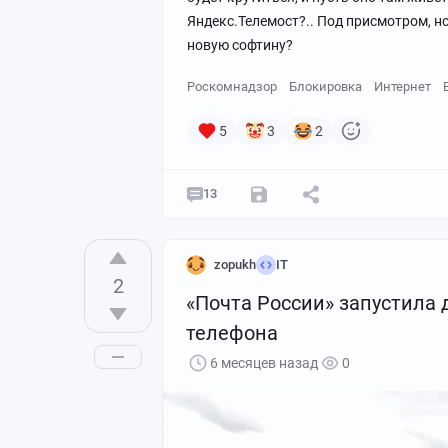
Яндекс.Телемост?.. Под присмотром, н
новую софтину?
Роскомнадзор
Блокировка
Интернет
5
3
2
13
zopukh
IT
2
«Почта России» запустила 
телефона
6 месяцев назад
0