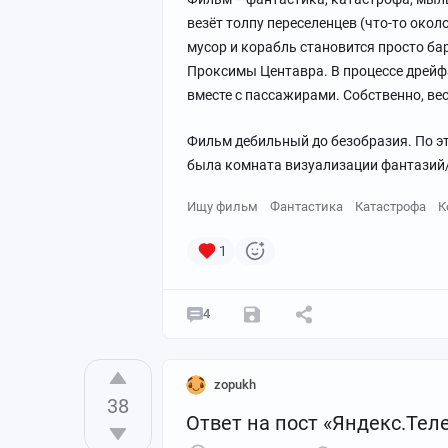
везёт толпу переселенцев (что-то окол
мусор и корабль становится просто ба
Проксимы Центавра. В процессе дрейфа
вместе с пассажирами. Собственно, ве
Фильм дебильный до безобразия. По эт
была комната визуализации фантазий/
Ищу фильм
Фантастика
Катастрофа
К
1
4
zopukh
38
Ответ на пост «Яндекс.Тел