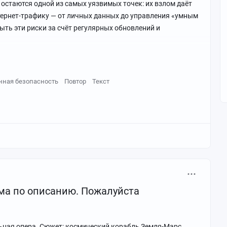
остаются одной из самых уязвимых точек: их взлом даёт
ернет-трафику — от личных данных до управления «умным
ть эти риски за счёт регулярных обновлений и
ная безопасность
Повтор
Текст
ма по описанию. Пожалуйста
льная опера. Сюжет: космический корабль Земля-Марс