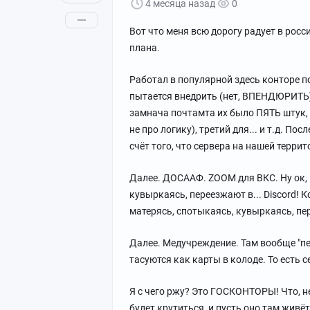
4 месяца назад
0
Вот что меня всю дорогу радует в росси
плана.
Работал в популярной здесь конторе 
пытается внедрить (нет, ВПЕНДЮРИТЬ) с
замнача почтамта их было ПЯТЬ штук, 
не про логику), третий для... и т.д. По
счёт того, что сервера на нашей террит
Далее. ДОСААФ. ZOOM для ВКС. Ну ок, 
кувыркаясь, переезжают в... Discord!
матерясь, спотыкаясь, кувыркаясь, пер
Далее. Медучреждение. Там вообще "пе
тасуются как карты в колоде. То есть с
Я с чего ржу? Это ГОСКОНТОРЫ! Что, н
будет крутиться, и пусть оно там живёт,