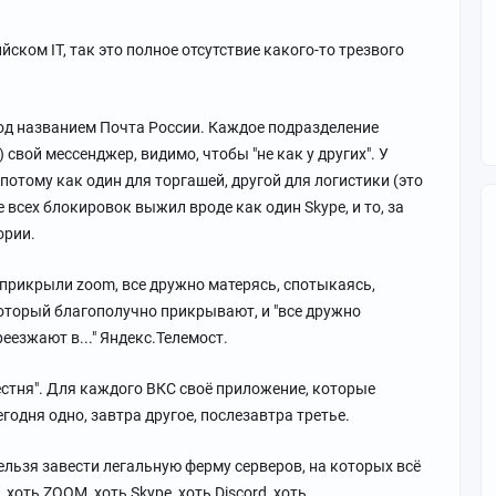
йском IT, так это полное отсутствие какого-то трезвого
под названием Почта России. Каждое подразделение
вой мессенджер, видимо, чтобы "не как у других". У
потому как один для торгашей, другой для логистики (это
сле всех блокировок выжил вроде как один Skype, и то, за
ории.
прикрыли zoom, все дружно матерясь, спотыкаясь,
 Который благополучно прикрывают, и "все дружно
еезжают в..." Яндекс.Телемост.
стня". Для каждого ВКС своё приложение, которые
егодня одно, завтра другое, послезавтра третье.
ельзя завести легальную ферму серверов, на которых всё
 хоть ZOOM, хоть Skype, хоть Discord, хоть