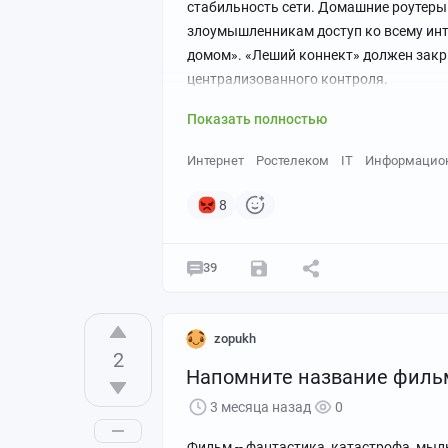
стабильность сети. Домашние роутеры 
злоумышленникам доступ ко всему инт
домом». «Леший коннект» должен закры
централизованного контроля.
Показать полностью
Интернет
Ростелеком
IT
Информацион
8
39
zopukh
2
Напомните название филь
3 месяца назад
0
Фильм -- фантастика, катастрофа, мы