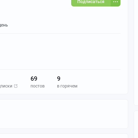
Подписаться
день
69
9
дписки
постов
в горячем