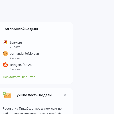
Топ прошлой недели
truekpru
71 пост
comandanteMorgan
2 поста
BringerOfShiza
9 постов
Посмотреть весь топ
Лучшие посты недели
Рассылка Пикабу: отправляем самые
🔥
рейтинговые материалы за 7 дней