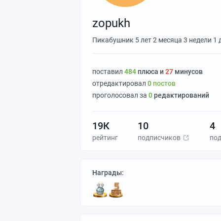
zopukh
Пикабушник
5 лет 2 месяца 3 недели 1 
поставил
484
плюса и
27
минусов
отредактировал
0
постов
проголосовал за
0
редактирований
19К
10
4
рейтинг
подписчиков
по
Награды: