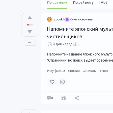
По времени
По рейтингу
[моё]
zopukh
Кино и сериалы
Напомните японский мульт
чистильщиков
4 дня назад
0
Напомните название японского мультс
"Странники" но поиск выдаёт совсем не
Ищу фильм
Япония
Сериалы
Текст
8