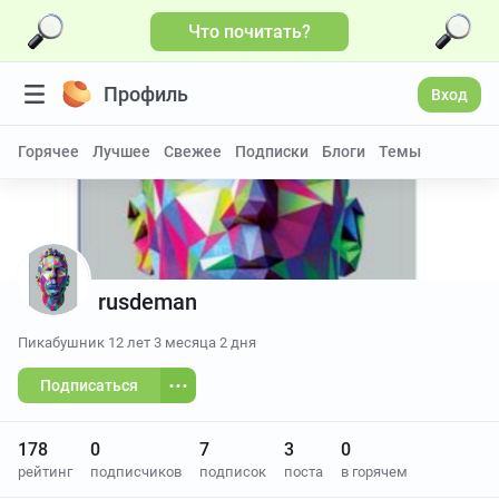
Что почитать?
Профиль
Вход
Горячее
Лучшее
Свежее
Подписки
Блоги
Темы
rusdeman
Пикабушник
12 лет 3 месяца 2 дня
Подписаться
178
0
7
3
0
рейтинг
подписчиков
подписок
поста
в горячем