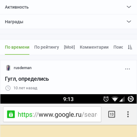
Активность
поставил
7975
плюсов и
1021
минус
Награды
По времени
По рейтингу
[моё]
Комментарии
Поиск
rusdeman
Гугл, определись
10 лет назад